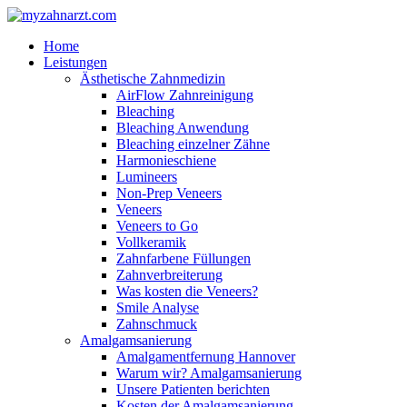
Home
Leistungen
Ästhetische Zahnmedizin
AirFlow Zahnreinigung
Bleaching
Bleaching Anwendung
Bleaching einzelner Zähne
Harmonieschiene
Lumineers
Non-Prep Veneers
Veneers
Veneers to Go
Vollkeramik
Zahnfarbene Füllungen
Zahnverbreiterung
Was kosten die Veneers?
Smile Analyse
Zahnschmuck
Amalgamsanierung
Amalgamentfernung Hannover
Warum wir? Amalgamsanierung
Unsere Patienten berichten
Kosten der Amalgamsanierung