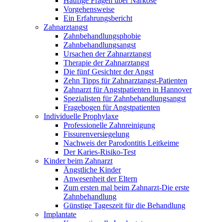
Häufige Fragen über Narkose
Vorgehensweise
Ein Erfahrungsbericht
Zahnarztangst
Zahnbehandlungsphobie
Zahnbehandlungsangst
Ursachen der Zahnarztangst
Therapie der Zahnarztangst
Die fünf Gesichter der Angst
Zehn Tipps für Zahnarztangst-Patienten
Zahnarzt für Angstpatienten in Hannover
Spezialisten für Zahnbehandlungsangst
Fragebogen für Angstpatienten
Individuelle Prophylaxe
Professionelle Zahnreinigung
Fissurenversiegelung
Nachweis der Parodontitis Leitkeime
Der Karies-Risiko-Test
Kinder beim Zahnarzt
Ängstliche Kinder
Anwesenheit der Eltern
Zum ersten mal beim Zahnarzt-Die erste
Zahnbehandlung
Günstige Tageszeit für die Behandlung
Implantate