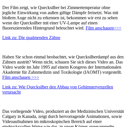
Der Film zeigt, wie Quecksilber bei Zimmertemperatur ohne
jegliche Einwirkung von außen giftige Dämpfe freisetzt. Was mit
bloßem Auge nicht zu erkennen ist, bekommen wir erst zu sehen
wenn der Quecksilber mit einer UV-Lampe auf einen
fluoreszierenden Hintergrund beleuchtet wird.
Film anschauen>>>
Link zu: Die qualmenden Zähne
Haben Sie schon einmal beobachtet, wie Quecksilberdampf aus den
Zähnen austritt? Wenn nicht, schauen Sie sich dieses Video an. Das
Video wurde im Jahr 1995 auf einem Kongress der Internationalen
Akademie für Zahnmedizin und Toxikologie (IAOMT) vorgestellt.
Film anschauen >>>
Link zu: Wie Quecksilber den Abbau von Gehirnnervenzellen
verursacht
Das vorliegende Video, produziert an der Medizinischen Universität
Calgary in Kanada, zeigt durch hervorragende Animationen, sowie
Videoaufnahmen im mikroskopischen Bereich auf einer
eindrucksvollen Weise wie das, in unser Körper angesammelte