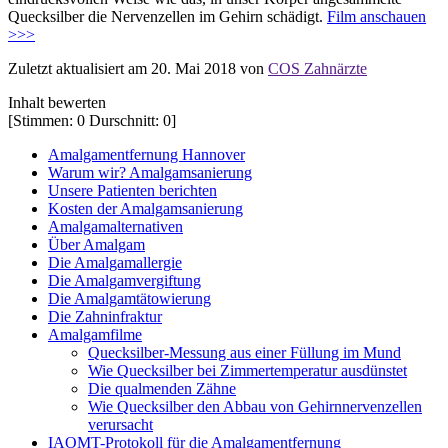
Quecksilber die Nervenzellen im Gehirn schädigt.
Film anschauen
>>>
Zuletzt aktualisiert am 20. Mai 2018 von
COS Zahnärzte
Inhalt bewerten
[Stimmen:
0
Durschnitt:
0
]
Amalgamentfernung Hannover
Warum wir? Amalgamsanierung
Unsere Patienten berichten
Kosten der Amalgamsanierung
Amalgamalternativen
Über Amalgam
Die Amalgamallergie
Die Amalgamvergiftung
Die Amalgamtätowierung
Die Zahninfraktur
Amalgamfilme
Quecksilber-Messung aus einer Füllung im Mund
Wie Quecksilber bei Zimmertemperatur ausdünstet
Die qualmenden Zähne
Wie Quecksilber den Abbau von Gehirnnervenzellen
verursacht
IAOMT-Protokoll für die Amalgamentfernung