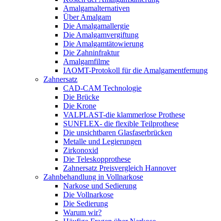
Amalgamalternativen
Über Amalgam
Die Amalgamallergie
Die Amalgamvergiftung
Die Amalgamtätowierung
Die Zahninfraktur
Amalgamfilme
IAOMT-Protokoll für die Amalgamentfernung
Zahnersatz
CAD-CAM Technologie
Die Brücke
Die Krone
VALPLAST-die klammerlose Prothese
SUNFLEX- die flexible Teilprothese
Die unsichtbaren Glasfaserbrücken
Metalle und Legierungen
Zirkonoxid
Die Teleskopprothese
Zahnersatz Preisvergleich Hannover
Zahnbehandlung in Vollnarkose
Narkose und Sedierung
Die Vollnarkose
Die Sedierung
Warum wir?