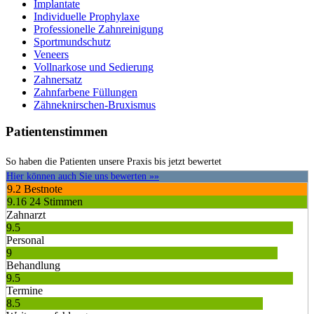
Implantate
Individuelle Prophylaxe
Professionelle Zahnreinigung
Sportmundschutz
Veneers
Vollnarkose und Sedierung
Zahnersatz
Zahnfarbene Füllungen
Zähneknirschen-Bruxismus
Patientenstimmen
So haben die Patienten unsere Praxis bis jetzt bewertet
Hier können auch Sie uns bewerten »»
9.2
Bestnote
9.16
24 Stimmen
Zahnarzt
9.5
Personal
9
Behandlung
9.5
Termine
8.5