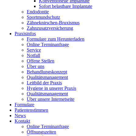
Konventionelle Implantate
Sofort belastbare Implantate
Endodontie
Sportmundschutz
Zähneknirschen-Bruxismus
Zahnzusatzversicherung
Praxisinfos
Formulare zum Herunterladen
Online Terminanfrage
Service
Notfall
Offene Stellen
Über uns
Behandlungskonzept
Qualitätsmanagement
Leitbild der Praxis
Hygiene in unserer Praxis
Qualitätsmanagement
Über unsere Internetseite
Formulare
Patientenstimmen
News
Kontakt
Online Terminanfrage
Öffnungszeiten