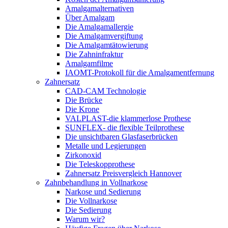
Amalgamalternativen
Über Amalgam
Die Amalgamallergie
Die Amalgamvergiftung
Die Amalgamtätowierung
Die Zahninfraktur
Amalgamfilme
IAOMT-Protokoll für die Amalgamentfernung
Zahnersatz
CAD-CAM Technologie
Die Brücke
Die Krone
VALPLAST-die klammerlose Prothese
SUNFLEX- die flexible Teilprothese
Die unsichtbaren Glasfaserbrücken
Metalle und Legierungen
Zirkonoxid
Die Teleskopprothese
Zahnersatz Preisvergleich Hannover
Zahnbehandlung in Vollnarkose
Narkose und Sedierung
Die Vollnarkose
Die Sedierung
Warum wir?