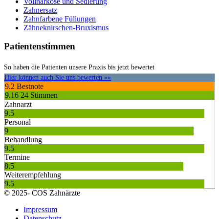
Vollnarkose und Sedierung
Zahnersatz
Zahnfarbene Füllungen
Zähneknirschen-Bruxismus
Patientenstimmen
So haben die Patienten unsere Praxis bis jetzt bewertet
Hier können auch Sie uns bewerten »»
9.2
Bestnote
9.16
24 Stimmen
Zahnarzt
9.5
Personal
9
Behandlung
9.5
Termine
8.5
Weiterempfehlung
9.5
© 2025- COS Zahnärzte
Impressum
Datenschutz