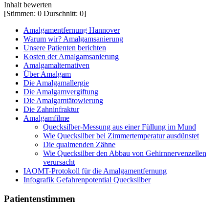
Inhalt bewerten
[Stimmen:
0
Durschnitt:
0
]
Amalgamentfernung Hannover
Warum wir? Amalgamsanierung
Unsere Patienten berichten
Kosten der Amalgamsanierung
Amalgamalternativen
Über Amalgam
Die Amalgamallergie
Die Amalgamvergiftung
Die Amalgamtätowierung
Die Zahninfraktur
Amalgamfilme
Quecksilber-Messung aus einer Füllung im Mund
Wie Quecksilber bei Zimmertemperatur ausdünstet
Die qualmenden Zähne
Wie Quecksilber den Abbau von Gehirnnervenzellen
verursacht
IAOMT-Protokoll für die Amalgamentfernung
Infografik Gefahrenpotential Quecksilber
Patientenstimmen