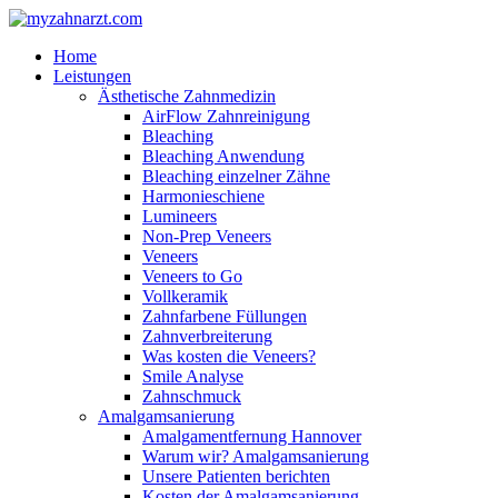
Home
Leistungen
Ästhetische Zahnmedizin
AirFlow Zahnreinigung
Bleaching
Bleaching Anwendung
Bleaching einzelner Zähne
Harmonieschiene
Lumineers
Non-Prep Veneers
Veneers
Veneers to Go
Vollkeramik
Zahnfarbene Füllungen
Zahnverbreiterung
Was kosten die Veneers?
Smile Analyse
Zahnschmuck
Amalgamsanierung
Amalgamentfernung Hannover
Warum wir? Amalgamsanierung
Unsere Patienten berichten
Kosten der Amalgamsanierung