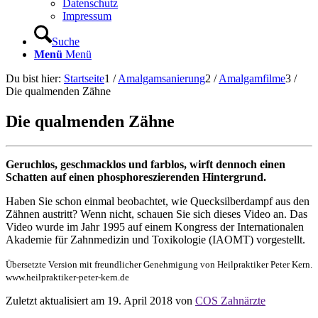
Datenschutz
Impressum
Suche
Menü
Menü
Du bist hier:
Startseite
1
/
Amalgamsanierung
2
/
Amalgamfilme
3
/
Die qualmenden Zähne
Die qualmenden Zähne
Geruchlos, geschmacklos und farblos, wirft dennoch einen
Schatten auf einen phosphoreszierenden Hintergrund.
Haben Sie schon einmal beobachtet, wie Quecksilberdampf aus den
Zähnen austritt? Wenn nicht, schauen Sie sich dieses Video an. Das
Video wurde im Jahr 1995 auf einem Kongress der Internationalen
Akademie für Zahnmedizin und Toxikologie (IAOMT) vorgestellt.
Übersetzte Version mit freundlicher Genehmigung von Heilpraktiker Peter Kern.
www.heilpraktiker-peter-kern.de
Zuletzt aktualisiert am 19. April 2018 von
COS Zahnärzte