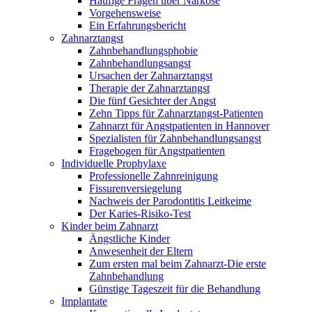
Häufige Fragen über Narkose
Vorgehensweise
Ein Erfahrungsbericht
Zahnarztangst
Zahnbehandlungsphobie
Zahnbehandlungsangst
Ursachen der Zahnarztangst
Therapie der Zahnarztangst
Die fünf Gesichter der Angst
Zehn Tipps für Zahnarztangst-Patienten
Zahnarzt für Angstpatienten in Hannover
Spezialisten für Zahnbehandlungsangst
Fragebogen für Angstpatienten
Individuelle Prophylaxe
Professionelle Zahnreinigung
Fissurenversiegelung
Nachweis der Parodontitis Leitkeime
Der Karies-Risiko-Test
Kinder beim Zahnarzt
Ängstliche Kinder
Anwesenheit der Eltern
Zum ersten mal beim Zahnarzt-Die erste
Zahnbehandlung
Günstige Tageszeit für die Behandlung
Implantate