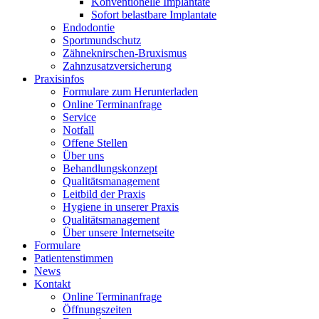
Konventionelle Implantate
Sofort belastbare Implantate
Endodontie
Sportmundschutz
Zähneknirschen-Bruxismus
Zahnzusatzversicherung
Praxisinfos
Formulare zum Herunterladen
Online Terminanfrage
Service
Notfall
Offene Stellen
Über uns
Behandlungskonzept
Qualitätsmanagement
Leitbild der Praxis
Hygiene in unserer Praxis
Qualitätsmanagement
Über unsere Internetseite
Formulare
Patientenstimmen
News
Kontakt
Online Terminanfrage
Öffnungszeiten