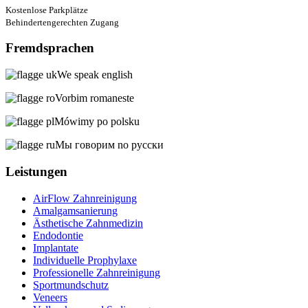
Kostenlose Parkplätze
Behindertengerechten Zugang
Fremdsprachen
We speak english
Vorbim romaneste
Mówimy po polsku
Мы говорим no русски
Leistungen
AirFlow Zahnreinigung
Amalgamsanierung
Ästhetische Zahnmedizin
Endodontie
Implantate
Individuelle Prophylaxe
Professionelle Zahnreinigung
Sportmundschutz
Veneers