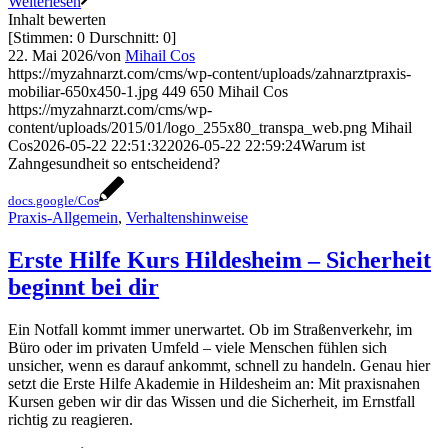
Weiterlesen
Inhalt bewerten
[Stimmen:
0
Durschnitt:
0
]
22. Mai 2026
/
von
Mihail Cos
https://myzahnarzt.com/cms/wp-content/uploads/zahnarztpraxis-
mobiliar-650x450-1.jpg
449
650
Mihail Cos
https://myzahnarzt.com/cms/wp-
content/uploads/2015/01/logo_255x80_transpa_web.png
Mihail
Cos
2026-05-22 22:51:32
2026-05-22 22:59:24
Warum ist
Zahngesundheit so entscheidend?
docs.google/Cos
Praxis-Allgemein
,
Verhaltenshinweise
Erste Hilfe Kurs Hildesheim – Sicherheit
beginnt bei dir
Ein Notfall kommt immer unerwartet. Ob im Straßenverkehr, im
Büro oder im privaten Umfeld – viele Menschen fühlen sich
unsicher, wenn es darauf ankommt, schnell zu handeln. Genau hier
setzt die Erste Hilfe Akademie in Hildesheim an: Mit praxisnahen
Kursen geben wir dir das Wissen und die Sicherheit, im Ernstfall
richtig zu reagieren.