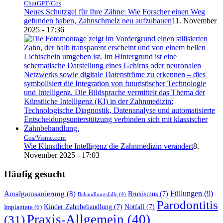
ChatGPT/Cos
Neues Schutzgel für Ihre Zähne: Wie Forscher einen Weg
gefunden haben, Zahnschmelz neu aufzubauen
11. November
2025 - 17:36
Cos/Visme.com
Wie Künstliche Intelligenz die Zahnmedizin verändert
8.
November 2025 - 17:03
Häufig gesucht
Füllungen
(9)
Amalgamsanierung
(8)
Bruxismus
(7)
Behandlungsfälle
(4)
Parodontitis
Kinder Zahnbehandlung
(7)
Notfall
(7)
Implantate
(6)
Praxis-Allgemein
(40)
(31)