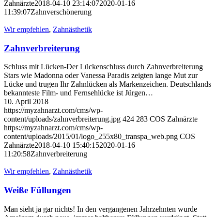
Zahnärzte
2018-04-10 23:14:07
2020-01-16
11:39:07
Zahnverschönerung
Wir empfehlen
,
Zahnästhetik
Zahnverbreiterung
Schluss mit Lücken-Der Lückenschluss durch Zahnverbreiterung
Stars wie Madonna oder Vanessa Paradis zeigten lange Mut zur
Lücke und trugen Ihr Zahnlücken als Markenzeichen. Deutschlands
bekannteste Film- und Fernsehlücke ist Jürgen…
10. April 2018
https://myzahnarzt.com/cms/wp-
content/uploads/zahnverbreiterung.jpg
424
283
COS Zahnärzte
https://myzahnarzt.com/cms/wp-
content/uploads/2015/01/logo_255x80_transpa_web.png
COS
Zahnärzte
2018-04-10 15:40:15
2020-01-16
11:20:58
Zahnverbreiterung
Wir empfehlen
,
Zahnästhetik
Weiße Füllungen
Man sieht ja gar nichts! In den vergangenen Jahrzehnten wurde