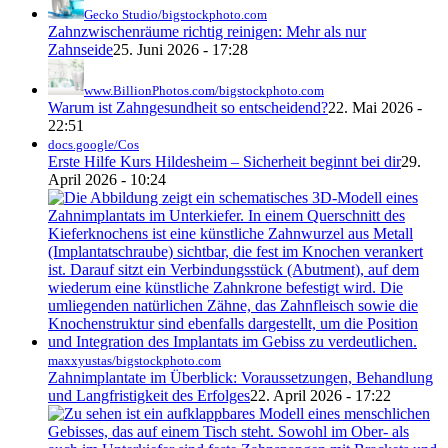
Gecko Studio/bigstockphoto.com
Zahnzwischenräume richtig reinigen: Mehr als nur
Zahnseide
25. Juni 2026 - 17:28
www.BillionPhotos.com/bigstockphoto.com
Warum ist Zahngesundheit so entscheidend?
22. Mai 2026 -
22:51
docs.google/Cos
Erste Hilfe Kurs Hildesheim – Sicherheit beginnt bei dir
29.
April 2026 - 10:24
maxxyustas/bigstockphoto.com
Zahnimplantate im Überblick: Voraussetzungen, Behandlung
und Langfristigkeit des Erfolges
22. April 2026 - 17:22