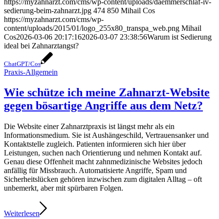
https://myzahnarzt.com/cms/wp-content/uploads/daemmerschlaf-iv-
sedierung-beim-zahnarzt.jpg
474
850
Mihail Cos
https://myzahnarzt.com/cms/wp-
content/uploads/2015/01/logo_255x80_transpa_web.png
Mihail
Cos
2026-03-06 20:17:16
2026-03-07 23:38:56
Warum ist Sedierung
ideal bei Zahnarztangst?
ChatGPT/Cos
Praxis-Allgemein
Wie schütze ich meine Zahnarzt-Website
gegen bösartige Angriffe aus dem Netz?
Die Website einer Zahnarztpraxis ist längst mehr als ein
Informationsmedium. Sie ist Aushängeschild, Vertrauensanker und
Kontaktstelle zugleich. Patienten informieren sich hier über
Leistungen, suchen nach Orientierung und nehmen Kontakt auf.
Genau diese Offenheit macht zahnmedizinische Websites jedoch
anfällig für Missbrauch. Automatisierte Angriffe, Spam und
Sicherheitslücken gehören inzwischen zum digitalen Alltag – oft
unbemerkt, aber mit spürbaren Folgen.
Weiterlesen