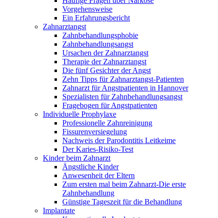
Häufige Fragen über Narkose
Vorgehensweise
Ein Erfahrungsbericht
Zahnarztangst
Zahnbehandlungsphobie
Zahnbehandlungsangst
Ursachen der Zahnarztangst
Therapie der Zahnarztangst
Die fünf Gesichter der Angst
Zehn Tipps für Zahnarztangst-Patienten
Zahnarzt für Angstpatienten in Hannover
Spezialisten für Zahnbehandlungsangst
Fragebogen für Angstpatienten
Individuelle Prophylaxe
Professionelle Zahnreinigung
Fissurenversiegelung
Nachweis der Parodontitis Leitkeime
Der Karies-Risiko-Test
Kinder beim Zahnarzt
Ängstliche Kinder
Anwesenheit der Eltern
Zum ersten mal beim Zahnarzt-Die erste
Zahnbehandlung
Günstige Tageszeit für die Behandlung
Implantate