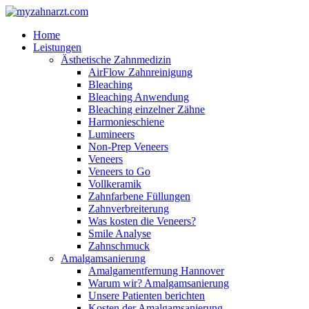
Home
Leistungen
Ästhetische Zahnmedizin
AirFlow Zahnreinigung
Bleaching
Bleaching Anwendung
Bleaching einzelner Zähne
Harmonieschiene
Lumineers
Non-Prep Veneers
Veneers
Veneers to Go
Vollkeramik
Zahnfarbene Füllungen
Zahnverbreiterung
Was kosten die Veneers?
Smile Analyse
Zahnschmuck
Amalgamsanierung
Amalgamentfernung Hannover
Warum wir? Amalgamsanierung
Unsere Patienten berichten
Kosten der Amalgamsanierung