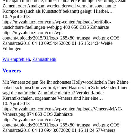
Amalgam durch neue, immer haltbarere Füllungen verdrängt. Statt
Zement oder Amalgam werden derweil vermehrt sogenannte
Komposite (auch als Kunststoff bekannt) gelegt. Hierbei…
10. April 2018
https://myzahnarzt.com/cms/wp-content/uploads/portfolio-
unsichtbare-fuellungen-web.jpg
400
650
COS Zahnärzte
https://myzahnarzt.com/cms/wp-
content/uploads/2015/01/logo_255x80_transpa_web.png
COS
Zahnärzte
2018-04-10 09:54:45
2020-01-16 15:14:34
Weiße
Füllungen
Wir empfehlen
,
Zahnästhetik
Veneers
Mit Veneers zeigen Sie Ihr schönstes Hollywoodlächeln Ihre Zähne
haben sich unschön verfärbt, einen Haarriss im Schmelz oder Ihnen
sagt die natürliche Zahnfarbe nicht zu? Verblend- oder
Keramikschalen, sogenannte Veneers sind hier eine…
10. April 2018
https://myzahnarzt.com/cms/wp-content/uploads/Veneers-MAC-
Veneers.png
874
863
COS Zahnärzte
https://myzahnarzt.com/cms/wp-
content/uploads/2015/01/logo_255x80_transpa_web.png
COS
Zahnärzte
2018-04-10 09:43:07
2020-01-16 11:24:57
Veneers