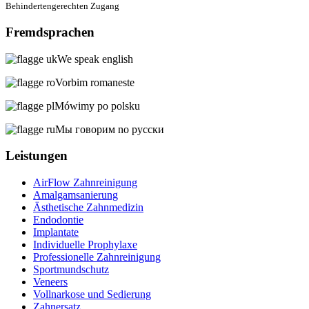
Behindertengerechten Zugang
Fremdsprachen
We speak english
Vorbim romaneste
Mówimy po polsku
Мы говорим no русски
Leistungen
AirFlow Zahnreinigung
Amalgamsanierung
Ästhetische Zahnmedizin
Endodontie
Implantate
Individuelle Prophylaxe
Professionelle Zahnreinigung
Sportmundschutz
Veneers
Vollnarkose und Sedierung
Zahnersatz