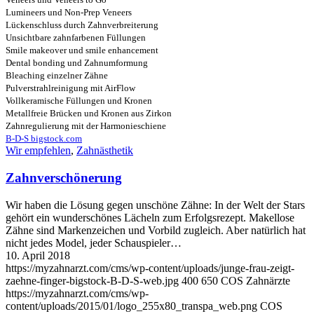
Lumineers und Non-Prep Veneers
Lückenschluss durch Zahnverbreiterung
Unsichtbare zahnfarbenen Füllungen
Smile makeover und smile enhancement
Dental bonding und Zahnumformung
Bleaching einzelner Zähne
Pulverstrahlreinigung mit AirFlow
Vollkeramische Füllungen und Kronen
Metallfreie Brücken und Kronen aus Zirkon
Zahnregulierung mit der Harmonieschiene
B-D-S bigstock.com
Wir empfehlen
,
Zahnästhetik
Zahnverschönerung
Wir haben die Lösung gegen unschöne Zähne: In der Welt der Stars
gehört ein wunderschönes Lächeln zum Erfolgsrezept. Makellose
Zähne sind Markenzeichen und Vorbild zugleich. Aber natürlich hat
nicht jedes Model, jeder Schauspieler…
10. April 2018
https://myzahnarzt.com/cms/wp-content/uploads/junge-frau-zeigt-
zaehne-finger-bigstock-B-D-S-web.jpg
400
650
COS Zahnärzte
https://myzahnarzt.com/cms/wp-
content/uploads/2015/01/logo_255x80_transpa_web.png
COS