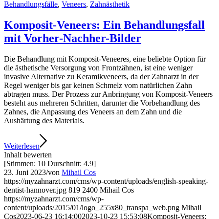
Behandlungsfälle
,
Veneers
,
Zahnästhetik
Komposit-Veneers: Ein Behandlungsfall
mit Vorher-Nachher-Bilder
Die Behandlung mit Komposit-Veneeres, eine beliebte Option für
die ästhetische Versorgung von Frontzähnen, ist eine weniger
invasive Alternative zu Keramikveneers, da der Zahnarzt in der
Regel weniger bis gar keinen Schmelz vom natürlichen Zahn
abtragen muss. Der Prozess zur Anbringung von Komposit-Veneers
besteht aus mehreren Schritten, darunter die Vorbehandlung des
Zahnes, die Anpassung des Veneers an dem Zahn und die
Aushärtung des Materials.
Weiterlesen
Inhalt bewerten
[Stimmen:
10
Durschnitt:
4.9
]
23. Juni 2023
/
von
Mihail Cos
https://myzahnarzt.com/cms/wp-content/uploads/english-speaking-
dentist-hannover.jpg
819
2400
Mihail Cos
https://myzahnarzt.com/cms/wp-
content/uploads/2015/01/logo_255x80_transpa_web.png
Mihail
Cos
2023-06-23 16:14:00
2023-10-23 15:53:08
Komposit-Veneers: