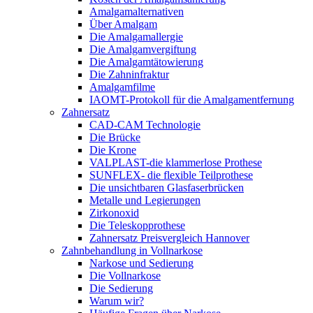
Amalgamalternativen
Über Amalgam
Die Amalgamallergie
Die Amalgamvergiftung
Die Amalgamtätowierung
Die Zahninfraktur
Amalgamfilme
IAOMT-Protokoll für die Amalgamentfernung
Zahnersatz
CAD-CAM Technologie
Die Brücke
Die Krone
VALPLAST-die klammerlose Prothese
SUNFLEX- die flexible Teilprothese
Die unsichtbaren Glasfaserbrücken
Metalle und Legierungen
Zirkonoxid
Die Teleskopprothese
Zahnersatz Preisvergleich Hannover
Zahnbehandlung in Vollnarkose
Narkose und Sedierung
Die Vollnarkose
Die Sedierung
Warum wir?