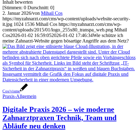
Inhalt bewerten
[Stimmen:
0
Durschnitt:
0
]
2. Januar 2026
/
von
Mihail Cos
https://myzahnarzt.com/cms/wp-content/uploads/website-security-
it.jpg
1024
1536
Mihail Cos
https://myzahnarzt.com/cms/wp-
content/uploads/2015/01/logo_255x80_transpa_web.png
Mihail
Cos
2026-01-02 16:59:05
2026-01-02 17:46:34
Wie schütze ich
meine Zahnarzt-Website gegen bösartige Angriffe aus dem Netz?
Cos/visme
Praxis-Allgemein
Digitale Praxis 2026 – wie moderne
Zahnarztpraxen Technik, Team und
Abläufe neu denken