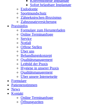
Konventionelle Implantate
Sofort belastbare Implantate
Endodontie
Sportmundschutz
Zähneknirschen-Bruxismus
Zahnzusatzversicherung
Praxisinfos
Formulare zum Herunterladen
Online Terminanfrage
Service
Notfall
Offene Stellen
Über uns
Behandlungskonzept
Qualitätsmanagement
Leitbild der Praxis
Hygiene in unserer Praxis
Qualitätsmanagement
Über unsere Internetseite
Formulare
Patientenstimmen
News
Kontakt
Online Terminanfrage
Öffnungszeiten