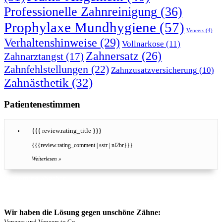
Professionelle Zahnreinigung
(36)
Prophylaxe Mundhygiene
(57)
Veneers
(4)
Verhaltenshinweise
(29)
Vollnarkose
(11)
Zahnersatz
(26)
Zahnarztangst
(17)
Zahnfehlstellungen
(22)
Zahnzusatzversicherung
(10)
Zahnästhetik
(32)
Patientenestimmen
{{{ review.rating_title }}}
{{{review.rating_comment | sstr | nl2br}}}
Weiterlesen »
Bewertung abgeben
Hier können Sie unsere Leistungen bewerten
Wir haben die Lösung gegen unschöne Zähne:
Veneers und Veneers to Go