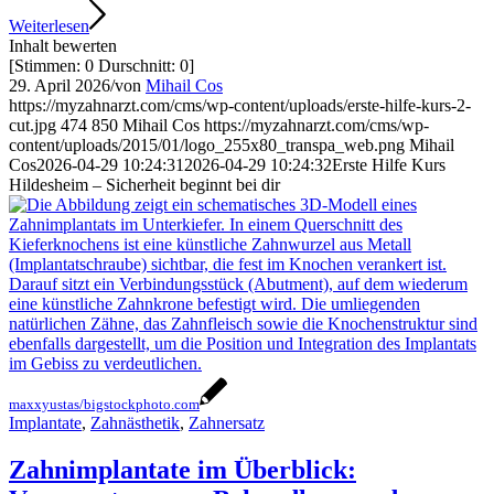
Weiterlesen
Inhalt bewerten
[Stimmen:
0
Durschnitt:
0
]
29. April 2026
/
von
Mihail Cos
https://myzahnarzt.com/cms/wp-content/uploads/erste-hilfe-kurs-2-
cut.jpg
474
850
Mihail Cos
https://myzahnarzt.com/cms/wp-
content/uploads/2015/01/logo_255x80_transpa_web.png
Mihail
Cos
2026-04-29 10:24:31
2026-04-29 10:24:32
Erste Hilfe Kurs
Hildesheim – Sicherheit beginnt bei dir
maxxyustas/bigstockphoto.com
Implantate
,
Zahnästhetik
,
Zahnersatz
Zahnimplantate im Überblick: