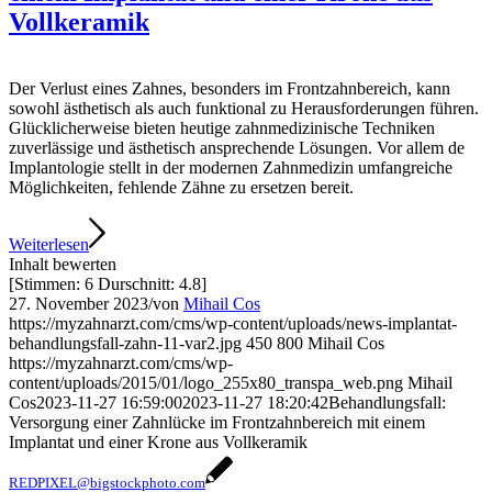
Vollkeramik
Der Verlust eines Zahnes, besonders im Frontzahnbereich, kann
sowohl ästhetisch als auch funktional zu Herausforderungen führen.
Glücklicherweise bieten heutige zahnmedizinische Techniken
zuverlässige und ästhetisch ansprechende Lösungen. Vor allem de
Implantologie stellt in der modernen Zahnmedizin umfangreiche
Möglichkeiten, fehlende Zähne zu ersetzen bereit.
Weiterlesen
Inhalt bewerten
[Stimmen:
6
Durschnitt:
4.8
]
27. November 2023
/
von
Mihail Cos
https://myzahnarzt.com/cms/wp-content/uploads/news-implantat-
behandlungsfall-zahn-11-var2.jpg
450
800
Mihail Cos
https://myzahnarzt.com/cms/wp-
content/uploads/2015/01/logo_255x80_transpa_web.png
Mihail
Cos
2023-11-27 16:59:00
2023-11-27 18:20:42
Behandlungsfall:
Versorgung einer Zahnlücke im Frontzahnbereich mit einem
Implantat und einer Krone aus Vollkeramik
REDPIXEL@bigstockphoto.com