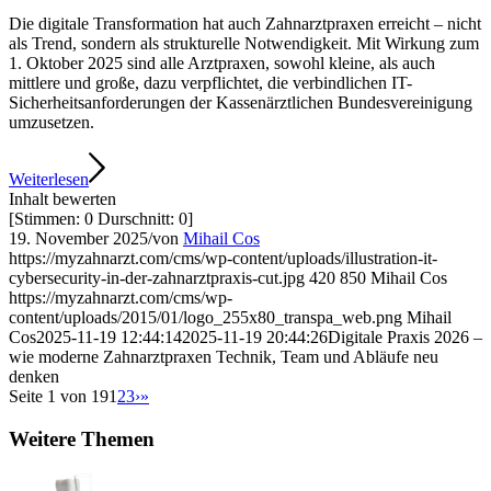
Die digitale Transformation hat auch Zahnarztpraxen erreicht – nicht
als Trend, sondern als strukturelle Notwendigkeit. Mit Wirkung zum
1. Oktober 2025 sind alle Arztpraxen, sowohl kleine, als auch
mittlere und große, dazu verpflichtet, die verbindlichen IT-
Sicherheitsanforderungen der Kassenärztlichen Bundesvereinigung
umzusetzen.
Weiterlesen
Inhalt bewerten
[Stimmen:
0
Durschnitt:
0
]
19. November 2025
/
von
Mihail Cos
https://myzahnarzt.com/cms/wp-content/uploads/illustration-it-
cybersecurity-in-der-zahnarztpraxis-cut.jpg
420
850
Mihail Cos
https://myzahnarzt.com/cms/wp-
content/uploads/2015/01/logo_255x80_transpa_web.png
Mihail
Cos
2025-11-19 12:44:14
2025-11-19 20:44:26
Digitale Praxis 2026 –
wie moderne Zahnarztpraxen Technik, Team und Abläufe neu
denken
Seite 1 von 19
1
2
3
›
»
Weitere Themen