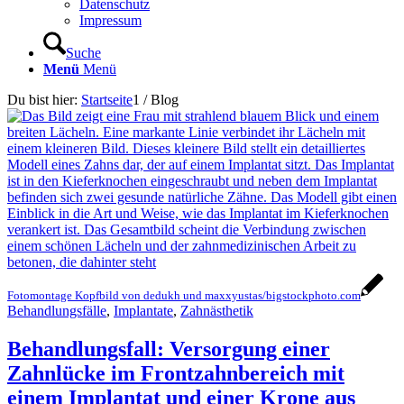
Datenschutz
Impressum
Suche
Menü
Menü
Du bist hier:
Startseite
1
/
Blog
Fotomontage Kopfbild von dedukh und maxxyustas/bigstockphoto.com
Behandlungsfälle
,
Implantate
,
Zahnästhetik
Behandlungsfall: Versorgung einer
Zahnlücke im Frontzahnbereich mit
einem Implantat und einer Krone aus