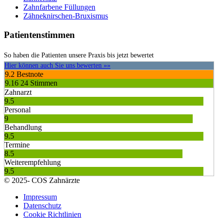
Zahnfarbene Füllungen
Zähneknirschen-Bruxismus
Patientenstimmen
So haben die Patienten unsere Praxis bis jetzt bewertet
Hier können auch Sie uns bewerten »»
9.2
Bestnote
9.16
24 Stimmen
Zahnarzt
9.5
Personal
9
Behandlung
9.5
Termine
8.5
Weiterempfehlung
9.5
© 2025- COS Zahnärzte
Impressum
Datenschutz
Cookie Richtlinien