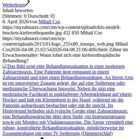
Weiterlesen
Inhalt bewerten
[Stimmen:
0
Durschnitt:
0
]
8. April 2026
/
von
Mihail Cos
https://myzahnarzt.com/cms/wp-content/uploads/kfo-modell-
brackets-kieferorthopaedie.jpg
432
850
Mihail Cos
https://myzahnarzt.com/cms/wp-
content/uploads/2015/01/logo_255x80_transpa_web.png
Mihail
Cos
2026-04-08 21:02:54
2026-04-08 21:06:40
Schiefe Zähne im
Erwachsenenalter: Wann lohnt sich eine kieferorthopädische
Behandlung?