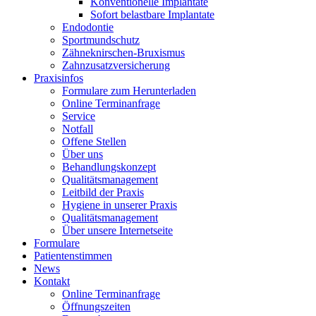
Konventionelle Implantate
Sofort belastbare Implantate
Endodontie
Sportmundschutz
Zähneknirschen-Bruxismus
Zahnzusatzversicherung
Praxisinfos
Formulare zum Herunterladen
Online Terminanfrage
Service
Notfall
Offene Stellen
Über uns
Behandlungskonzept
Qualitätsmanagement
Leitbild der Praxis
Hygiene in unserer Praxis
Qualitätsmanagement
Über unsere Internetseite
Formulare
Patientenstimmen
News
Kontakt
Online Terminanfrage
Öffnungszeiten