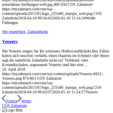
unsichtbare-fuellungen-web.jpg
400
650
COS Zahnärzte
https://myzahnarzt.com/cms/wp-
content/uploads/2015/01/logo_255x80_transpa_web.png
COS
Zahnärzte
2018-04-10 09:54:45
2020-01-16 15:14:34
Weiße
Füllungen
Wir empfehlen
,
Zahnästhetik
Veneers
Mit Veneers zeigen Sie Ihr schönstes Hollywoodlächeln Ihre Zähne
haben sich unschön verfärbt, einen Haarriss im Schmelz oder Ihnen
sagt die natürliche Zahnfarbe nicht zu? Verblend- oder
Keramikschalen, sogenannte Veneers sind hier eine…
10. April 2018
https://myzahnarzt.com/cms/wp-content/uploads/Veneers-MAC-
Veneers.png
874
863
COS Zahnärzte
https://myzahnarzt.com/cms/wp-
content/uploads/2015/01/logo_255x80_transpa_web.png
COS
Zahnärzte
2018-04-10 09:43:07
2020-01-16 11:24:57
Veneers
Zurück
Weiter
COS Zahnärzte