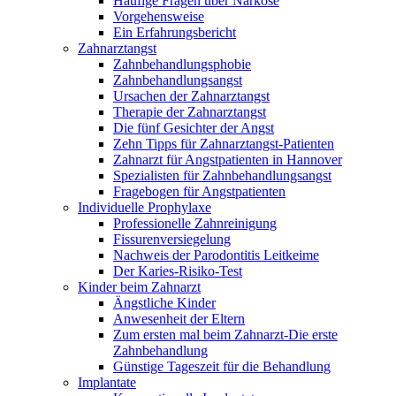
Häufige Fragen über Narkose
Vorgehensweise
Ein Erfahrungsbericht
Zahnarztangst
Zahnbehandlungsphobie
Zahnbehandlungsangst
Ursachen der Zahnarztangst
Therapie der Zahnarztangst
Die fünf Gesichter der Angst
Zehn Tipps für Zahnarztangst-Patienten
Zahnarzt für Angstpatienten in Hannover
Spezialisten für Zahnbehandlungsangst
Fragebogen für Angstpatienten
Individuelle Prophylaxe
Professionelle Zahnreinigung
Fissurenversiegelung
Nachweis der Parodontitis Leitkeime
Der Karies-Risiko-Test
Kinder beim Zahnarzt
Ängstliche Kinder
Anwesenheit der Eltern
Zum ersten mal beim Zahnarzt-Die erste
Zahnbehandlung
Günstige Tageszeit für die Behandlung
Implantate