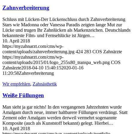
Zahnverbreiterung
Schluss mit Lücken-Der Lückenschluss durch Zahnverbreiterung
Stars wie Madonna oder Vanessa Paradis zeigten lange Mut zur
Lücke und trugen Ihr Zahnlücken als Markenzeichen. Deutschlands
bekannteste Film- und Fernsehlücke ist Jürgen…
10. April 2018
https://myzahnarzt.com/cms/wp-
content/uploads/zahnverbreiterung.jpg
424
283
COS Zahnärzte
https://myzahnarzt.com/cms/wp-
content/uploads/2015/01/logo_255x80_transpa_web.png
COS
Zahnärzte
2018-04-10 15:40:15
2020-01-16
11:20:58
Zahnverbreiterung
Wir empfehlen
,
Zahnästhetik
Weiße Füllungen
Man sieht ja gar nichts! In den vergangenen Jahrzehnten wurde
Amalgam durch neue, immer haltbarere Füllungen verdrängt. Statt
Zement oder Amalgam werden derweil vermehrt sogenannte
Komposite (auch als Kunststoff bekannt) gelegt. Hierbei…
10. April 2018
https://myzahnarzt.com/cms/wp-content/uploads/portfolio-