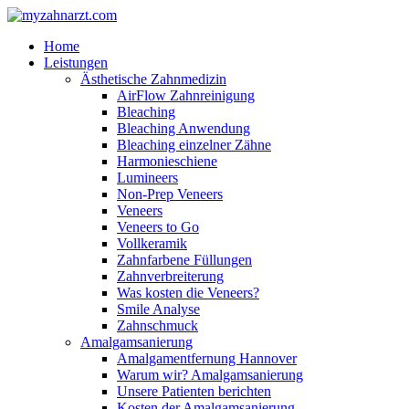
Home
Leistungen
Ästhetische Zahnmedizin
AirFlow Zahnreinigung
Bleaching
Bleaching Anwendung
Bleaching einzelner Zähne
Harmonieschiene
Lumineers
Non-Prep Veneers
Veneers
Veneers to Go
Vollkeramik
Zahnfarbene Füllungen
Zahnverbreiterung
Was kosten die Veneers?
Smile Analyse
Zahnschmuck
Amalgamsanierung
Amalgamentfernung Hannover
Warum wir? Amalgamsanierung
Unsere Patienten berichten
Kosten der Amalgamsanierung