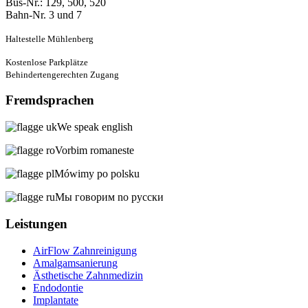
Bus-Nr.: 129, 500, 520
Bahn-Nr. 3 und 7
Haltestelle Mühlenberg
Kostenlose Parkplätze
Behindertengerechten Zugang
Fremdsprachen
We speak english
Vorbim romaneste
Mówimy po polsku
Мы говорим no русски
Leistungen
AirFlow Zahnreinigung
Amalgamsanierung
Ästhetische Zahnmedizin
Endodontie
Implantate