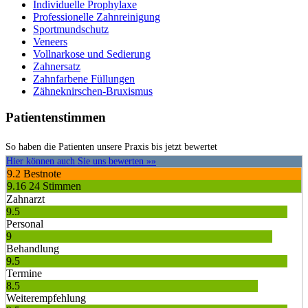
Individuelle Prophylaxe
Professionelle Zahnreinigung
Sportmundschutz
Veneers
Vollnarkose und Sedierung
Zahnersatz
Zahnfarbene Füllungen
Zähneknirschen-Bruxismus
Patientenstimmen
So haben die Patienten unsere Praxis bis jetzt bewertet
Hier können auch Sie uns bewerten »»
9.2
Bestnote
9.16
24 Stimmen
Zahnarzt
9.5
Personal
9
Behandlung
9.5
Termine
8.5
Weiterempfehlung