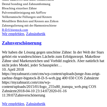
Dental bonding und Zahnumformung
Bleaching einzelner Zähne
Pulverstrahlreinigung mit AirFlow
Vollkeramische Füllungen und Kronen
Metallfreie Brücken und Kronen aus Zirkon
Zahnregulierung mit der Harmonieschiene
B-D-S bigstock.com
Wir empfehlen
,
Zahnästhetik
Zahnverschönerung
Wir haben die Lösung gegen unschöne Zähne: In der Welt der Stars
gehört ein wunderschönes Lächeln zum Erfolgsrezept. Makellose
Zähne sind Markenzeichen und Vorbild zugleich. Aber natürlich hat
nicht jedes Model, jeder Schauspieler…
10. April 2018
https://myzahnarzt.com/cms/wp-content/uploads/junge-frau-zeigt-
zaehne-finger-bigstock-B-D-S-web.jpg
400
650
COS Zahnärzte
https://myzahnarzt.com/cms/wp-
content/uploads/2015/01/logo_255x80_transpa_web.png
COS
Zahnärzte
2018-04-10 23:14:07
2020-01-16
11:39:07
Zahnverschönerung
Wir empfehlen
,
Zahnästhetik