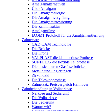
Amalgamalternativen
Über Amalgam
Die Amalgamallergie
Die Amalgamvergiftung
Die Amalgamtätowierung
Die Zahninfraktur
Amalgamfilme
IAOMT-Protokoll für die Amalgamentfernung
Zahnersatz
CAD-CAM Technologie
Die Brücke
Die Krone
VALPLAST-die klammerlose Prothese
SUNFLEX- die flexible Teilprothese
Die unsichtbaren Glasfaserbrücken
Metalle und Legierungen
Zirkonoxid
Die Teleskopprothese
Zahnersatz Preisvergleich Hannover
Zahnbehandlung in Vollnarkose
Narkose und Sedierung
Die Vollnarkose
Die Sedierung
Warum wir?