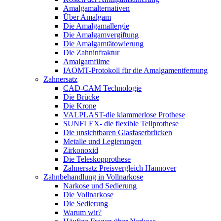
Amalgamalternativen
Über Amalgam
Die Amalgamallergie
Die Amalgamvergiftung
Die Amalgamtätowierung
Die Zahninfraktur
Amalgamfilme
IAOMT-Protokoll für die Amalgamentfernung
Zahnersatz
CAD-CAM Technologie
Die Brücke
Die Krone
VALPLAST-die klammerlose Prothese
SUNFLEX- die flexible Teilprothese
Die unsichtbaren Glasfaserbrücken
Metalle und Legierungen
Zirkonoxid
Die Teleskopprothese
Zahnersatz Preisvergleich Hannover
Zahnbehandlung in Vollnarkose
Narkose und Sedierung
Die Vollnarkose
Die Sedierung
Warum wir?