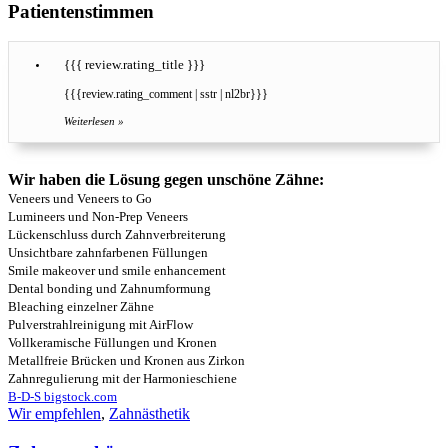
Patientenstimmen
{{{ review.rating_title }}}
{{{review.rating_comment | sstr | nl2br}}}
Weiterlesen »
Wir haben die Lösung gegen unschöne Zähne:
Veneers und Veneers to Go
Lumineers und Non-Prep Veneers
Lückenschluss durch Zahnverbreiterung
Unsichtbare zahnfarbenen Füllungen
Smile makeover und smile enhancement
Dental bonding und Zahnumformung
Bleaching einzelner Zähne
Pulverstrahlreinigung mit AirFlow
Vollkeramische Füllungen und Kronen
Metallfreie Brücken und Kronen aus Zirkon
Zahnregulierung mit der Harmonieschiene
B-D-S bigstock.com
Wir empfehlen
,
Zahnästhetik