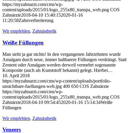
https://myzahnarzt.com/cms/wp-
content/uploads/2015/01/logo_255x80_transpa_web.png
COS
Zahnärzte
2018-04-10 15:40:15
2020-01-16
11:20:58
Zahnverbreiterung
Wir empfehlen
,
Zahnästhetik
Weiße Füllungen
Man sieht ja gar nichts! In den vergangenen Jahrzehnten wurde
Amalgam durch neue, immer haltbarere Füllungen verdrängt. Statt
Zement oder Amalgam werden derweil vermehrt sogenannte
Komposite (auch als Kunststoff bekannt) gelegt. Hierbei…
10. April 2018
https://myzahnarzt.com/cms/wp-content/uploads/portfolio-
unsichtbare-fuellungen-web.jpg
400
650
COS Zahnärzte
https://myzahnarzt.com/cms/wp-
content/uploads/2015/01/logo_255x80_transpa_web.png
COS
Zahnärzte
2018-04-10 09:54:45
2020-01-16 15:14:34
Weiße
Füllungen
Wir empfehlen
,
Zahnästhetik
Veneers