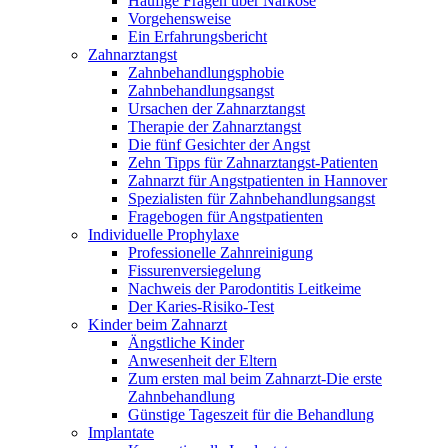
Häufige Fragen über Narkose
Vorgehensweise
Ein Erfahrungsbericht
Zahnarztangst
Zahnbehandlungsphobie
Zahnbehandlungsangst
Ursachen der Zahnarztangst
Therapie der Zahnarztangst
Die fünf Gesichter der Angst
Zehn Tipps für Zahnarztangst-Patienten
Zahnarzt für Angstpatienten in Hannover
Spezialisten für Zahnbehandlungsangst
Fragebogen für Angstpatienten
Individuelle Prophylaxe
Professionelle Zahnreinigung
Fissurenversiegelung
Nachweis der Parodontitis Leitkeime
Der Karies-Risiko-Test
Kinder beim Zahnarzt
Ängstliche Kinder
Anwesenheit der Eltern
Zum ersten mal beim Zahnarzt-Die erste
Zahnbehandlung
Günstige Tageszeit für die Behandlung
Implantate