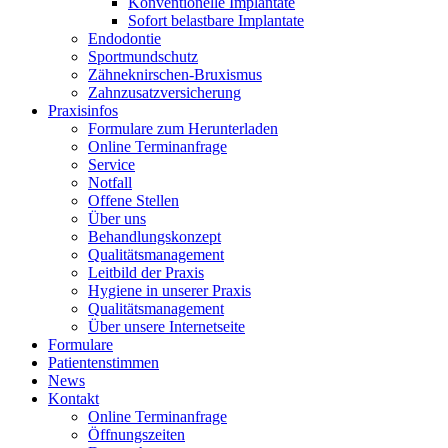
Konventionelle Implantate
Sofort belastbare Implantate
Endodontie
Sportmundschutz
Zähneknirschen-Bruxismus
Zahnzusatzversicherung
Praxisinfos
Formulare zum Herunterladen
Online Terminanfrage
Service
Notfall
Offene Stellen
Über uns
Behandlungskonzept
Qualitätsmanagement
Leitbild der Praxis
Hygiene in unserer Praxis
Qualitätsmanagement
Über unsere Internetseite
Formulare
Patientenstimmen
News
Kontakt
Online Terminanfrage
Öffnungszeiten