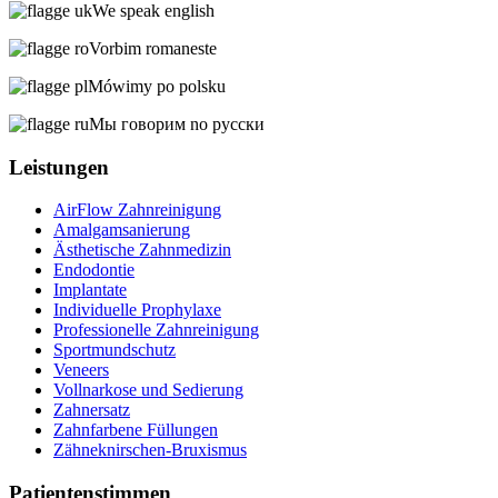
We speak english
Vorbim romaneste
Mówimy po polsku
Мы говорим no русски
Leistungen
AirFlow Zahnreinigung
Amalgamsanierung
Ästhetische Zahnmedizin
Endodontie
Implantate
Individuelle Prophylaxe
Professionelle Zahnreinigung
Sportmundschutz
Veneers
Vollnarkose und Sedierung
Zahnersatz
Zahnfarbene Füllungen
Zähneknirschen-Bruxismus
Patientenstimmen