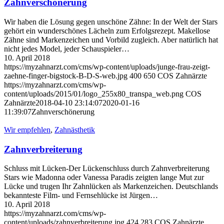
Zahnverschönerung
Wir haben die Lösung gegen unschöne Zähne: In der Welt der Stars
gehört ein wunderschönes Lächeln zum Erfolgsrezept. Makellose
Zähne sind Markenzeichen und Vorbild zugleich. Aber natürlich hat
nicht jedes Model, jeder Schauspieler…
10. April 2018
https://myzahnarzt.com/cms/wp-content/uploads/junge-frau-zeigt-
zaehne-finger-bigstock-B-D-S-web.jpg
400
650
COS Zahnärzte
https://myzahnarzt.com/cms/wp-
content/uploads/2015/01/logo_255x80_transpa_web.png
COS
Zahnärzte
2018-04-10 23:14:07
2020-01-16
11:39:07
Zahnverschönerung
Wir empfehlen
,
Zahnästhetik
Zahnverbreiterung
Schluss mit Lücken-Der Lückenschluss durch Zahnverbreiterung
Stars wie Madonna oder Vanessa Paradis zeigten lange Mut zur
Lücke und trugen Ihr Zahnlücken als Markenzeichen. Deutschlands
bekannteste Film- und Fernsehlücke ist Jürgen…
10. April 2018
https://myzahnarzt.com/cms/wp-
content/uploads/zahnverbreiterung.jpg
424
283
COS Zahnärzte