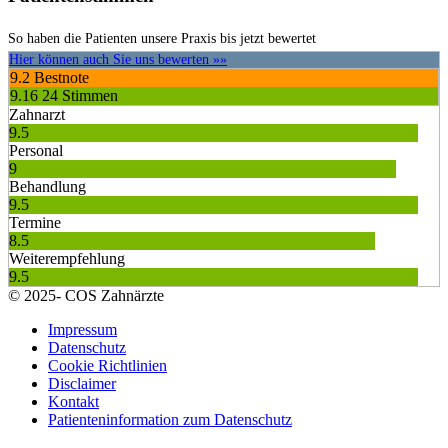
So haben die Patienten unsere Praxis bis jetzt bewertet
Hier können auch Sie uns bewerten »»
9.2
Bestnote
9.16
24 Stimmen
Zahnarzt
9.5
Personal
9
Behandlung
9.5
Termine
8.5
Weiterempfehlung
9.5
© 2025- COS Zahnärzte
Impressum
Datenschutz
Cookie Richtlinien
Disclaimer
Kontakt
Patienteninformation zum Datenschutz