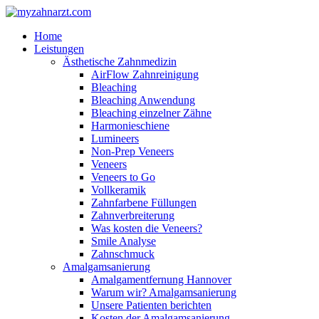
Home
Leistungen
Ästhetische Zahnmedizin
AirFlow Zahnreinigung
Bleaching
Bleaching Anwendung
Bleaching einzelner Zähne
Harmonieschiene
Lumineers
Non-Prep Veneers
Veneers
Veneers to Go
Vollkeramik
Zahnfarbene Füllungen
Zahnverbreiterung
Was kosten die Veneers?
Smile Analyse
Zahnschmuck
Amalgamsanierung
Amalgamentfernung Hannover
Warum wir? Amalgamsanierung
Unsere Patienten berichten
Kosten der Amalgamsanierung