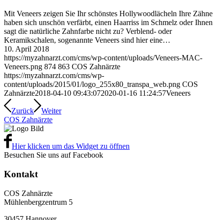
Mit Veneers zeigen Sie Ihr schönstes Hollywoodlächeln Ihre Zähne
haben sich unschön verfärbt, einen Haarriss im Schmelz oder Ihnen
sagt die natürliche Zahnfarbe nicht zu? Verblend- oder
Keramikschalen, sogenannte Veneers sind hier eine…
10. April 2018
https://myzahnarzt.com/cms/wp-content/uploads/Veneers-MAC-
Veneers.png
874
863
COS Zahnärzte
https://myzahnarzt.com/cms/wp-
content/uploads/2015/01/logo_255x80_transpa_web.png
COS
Zahnärzte
2018-04-10 09:43:07
2020-01-16 11:24:57
Veneers
Zurück
Weiter
COS Zahnärzte
Hier klicken um das Widget zu öffnen
Besuchen Sie uns auf Facebook
Kontakt
COS Zahnärzte
Mühlenbergzentrum 5
30457 Hannover