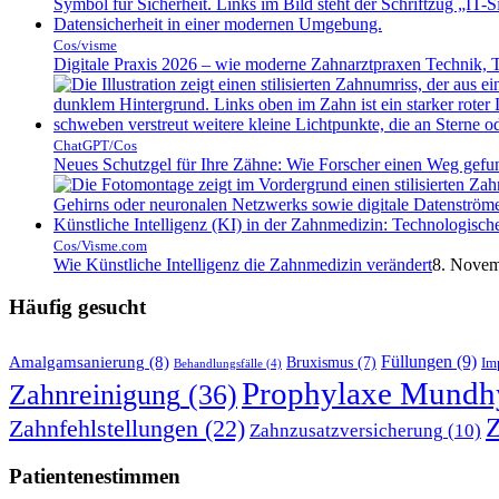
Cos/visme
Digitale Praxis 2026 – wie moderne Zahnarztpraxen Technik,
ChatGPT/Cos
Neues Schutzgel für Ihre Zähne: Wie Forscher einen Weg gef
Cos/Visme.com
Wie Künstliche Intelligenz die Zahnmedizin verändert
8. Novem
Häufig gesucht
Füllungen
(9)
Amalgamsanierung
(8)
Bruxismus
(7)
Im
Behandlungsfälle
(4)
Prophylaxe Mundh
Zahnreinigung
(36)
Z
Zahnfehlstellungen
(22)
Zahnzusatzversicherung
(10)
Patientenestimmen