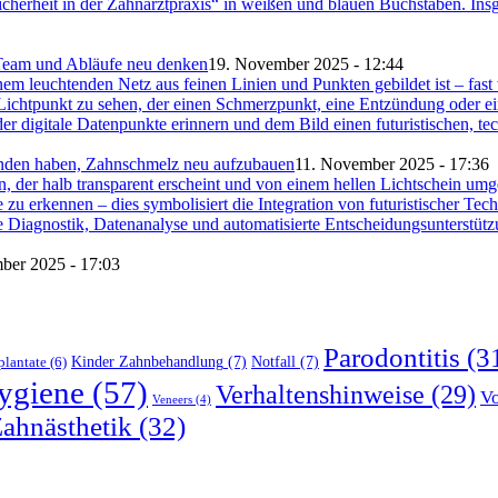
 Team und Abläufe neu denken
19. November 2025 - 12:44
unden haben, Zahnschmelz neu aufzubauen
11. November 2025 - 17:36
ber 2025 - 17:03
Parodontitis
(3
Kinder Zahnbehandlung
(7)
Notfall
(7)
plantate
(6)
ygiene
(57)
Verhaltenshinweise
(29)
Vo
Veneers
(4)
ahnästhetik
(32)