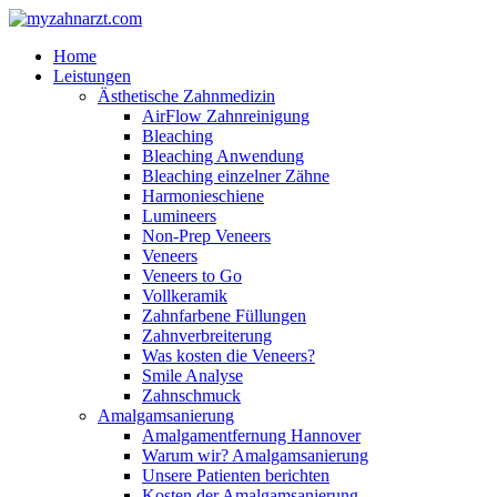
Home
Leistungen
Ästhetische Zahnmedizin
AirFlow Zahnreinigung
Bleaching
Bleaching Anwendung
Bleaching einzelner Zähne
Harmonieschiene
Lumineers
Non-Prep Veneers
Veneers
Veneers to Go
Vollkeramik
Zahnfarbene Füllungen
Zahnverbreiterung
Was kosten die Veneers?
Smile Analyse
Zahnschmuck
Amalgamsanierung
Amalgamentfernung Hannover
Warum wir? Amalgamsanierung
Unsere Patienten berichten
Kosten der Amalgamsanierung