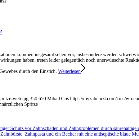
rzt
e
ikationen kommen insgesamt selten vor, insbesondere werden schwerw
rkungen haben, treten leider gelegentlich noch unerwünschte Reaktion
s Gewebes durch den Einstich.
Weiterlesen
pritze-web.jpg
350
650
Mihail Cos
https://myzahnarzt.com/cms/wp-c
närztlichen Spritze