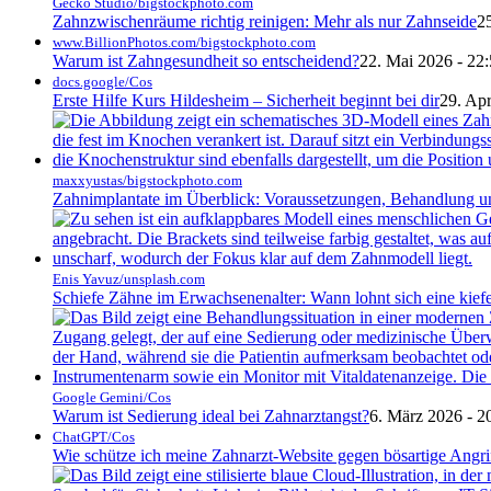
Gecko Studio/bigstockphoto.com
Zahnzwischenräume richtig reinigen: Mehr als nur Zahnseide
25
www.BillionPhotos.com/bigstockphoto.com
Warum ist Zahngesundheit so entscheidend?
22. Mai 2026 - 22
docs.google/Cos
Erste Hilfe Kurs Hildesheim – Sicherheit beginnt bei dir
29. Apr
maxxyustas/bigstockphoto.com
Zahnimplantate im Überblick: Voraussetzungen, Behandlung und
Enis Yavuz/unsplash.com
Schiefe Zähne im Erwachsenenalter: Wann lohnt sich eine kie
Google Gemini/Cos
Warum ist Sedierung ideal bei Zahnarztangst?
6. März 2026 - 2
ChatGPT/Cos
Wie schütze ich meine Zahnarzt-Website gegen bösartige Angri