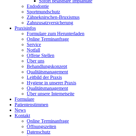
Sofort belastbare Implantate
Endodontie
Sportmundschutz
Zähneknirschen-Bruxismus
Zahnzusatzversicherung
Praxisinfos
Formulare zum Herunterladen
Online Terminanfrage
Service
Notfall
Offene Stellen
Über uns
Behandlungskonzept
Qualitätsmanagement
Leitbild der Praxis
Hygiene in unserer Praxis
Qualitätsmanagement
Über unsere Internetseite
Formulare
Patientenstimmen
News
Kontakt
Online Terminanfrage
Öffnungszeiten
Datenschutz