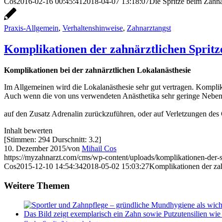
Cos
2016-02-16 00:45:41
2018-04-07 13:18:07
Die Spritze beim Zahna
Praxis-Allgemein
,
Verhaltenshinweise
,
Zahnarztangst
Komplikationen der zahnärztlichen Spritz
Komplikationen bei der zahnärztlichen Lokalanästhesie
Im Allgemeinen wird die Lokalanästhesie sehr gut vertragen. Kompl
Auch wenn die von uns verwendeten Anästhetika sehr geringe Nebenwi
auf den Zusatz Adrenalin zurückzuführen, oder auf Verletzungen de
Inhalt bewerten
[Stimmen:
294
Durschnitt:
3.2
]
10. Dezember 2015
/
von
Mihail Cos
https://myzahnarzt.com/cms/wp-content/uploads/komplikationen-der-s
Cos
2015-12-10 14:54:34
2018-05-02 15:03:27
Komplikationen der zah
Weitere Themen