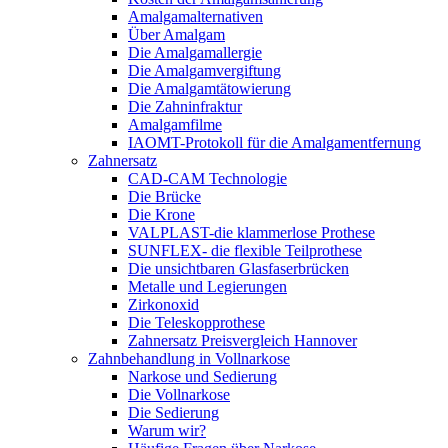
Amalgamalternativen
Über Amalgam
Die Amalgamallergie
Die Amalgamvergiftung
Die Amalgamtätowierung
Die Zahninfraktur
Amalgamfilme
IAOMT-Protokoll für die Amalgamentfernung
Zahnersatz
CAD-CAM Technologie
Die Brücke
Die Krone
VALPLAST-die klammerlose Prothese
SUNFLEX- die flexible Teilprothese
Die unsichtbaren Glasfaserbrücken
Metalle und Legierungen
Zirkonoxid
Die Teleskopprothese
Zahnersatz Preisvergleich Hannover
Zahnbehandlung in Vollnarkose
Narkose und Sedierung
Die Vollnarkose
Die Sedierung
Warum wir?