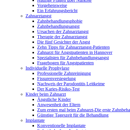
Häufige Fragen über Narkose
Vorgehensweise
Ein Erfahrungsbericht
Zahnarztangst
Zahnbehandlungsphobie
Zahnbehandlungsangst
Ursachen der Zahnarztangst
Therapie der Zahnarztangst
Die fünf Gesichter der Angst
Zehn Tipps für Zahnarztangst-Patienten
Zahnarzt für Angstpatienten in Hannover
Spezialisten für Zahnbehandlungsangst
Fragebogen für Angstpatienten
Individuelle Prophylaxe
Professionelle Zahnreinigung
Fissurenversiegelung
Nachweis der Parodontitis Leitkeime
Der Karies-Risiko-Test
Kinder beim Zahnarzt
Ängstliche Kinder
Anwesenheit der Eltern
Zum ersten mal beim Zahnarzt-Die erste Zahnbeh
Günstige Tageszeit für die Behandlung
Implantate
Konventionelle Implantate