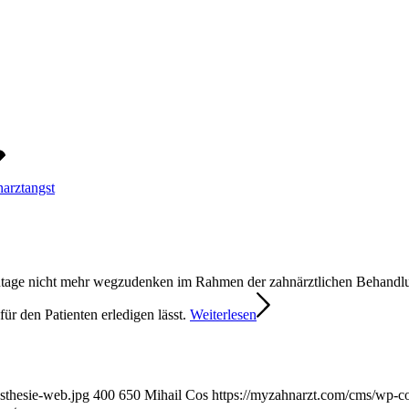
arztangst
tzutage nicht mehr wegzudenken im Rahmen der zahnärztlichen Behandl
für den Patienten erledigen lässt.
Weiterlesen
sthesie-web.jpg
400
650
Mihail Cos
https://myzahnarzt.com/cms/wp-c