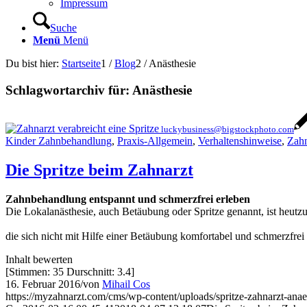
Impressum
Suche
Menü
Menü
Du bist hier:
Startseite
1
/
Blog
2
/
Anästhesie
Schlagwortarchiv für:
Anästhesie
luckybusiness@bigstockphoto.com
Kinder Zahnbehandlung
,
Praxis-Allgemein
,
Verhaltenshinweise
,
Zahn
Die Spritze beim Zahnarzt
Zahnbehandlung entspannt und schmerzfrei erleben
Die Lokalanästhesie, auch Betäubung oder Spritze genannt, ist heu
die sich nicht mit Hilfe einer Betäubung komfortabel und schmerzfrei 
Inhalt bewerten
[Stimmen:
35
Durschnitt:
3.4
]
16. Februar 2016
/
von
Mihail Cos
https://myzahnarzt.com/cms/wp-content/uploads/spritze-zahnarzt-anae