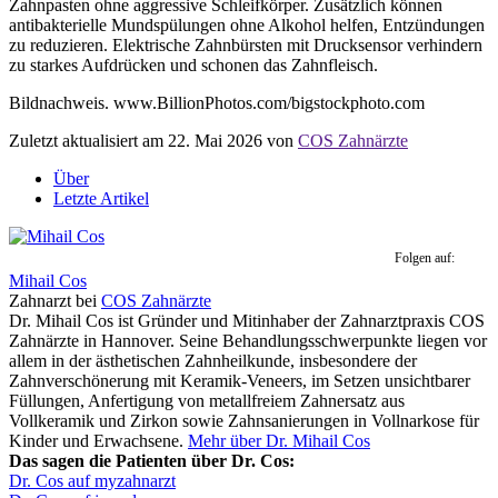
Zahnpasten ohne aggressive Schleifkörper. Zusätzlich können
antibakterielle Mundspülungen ohne Alkohol helfen, Entzündungen
zu reduzieren. Elektrische Zahnbürsten mit Drucksensor verhindern
zu starkes Aufdrücken und schonen das Zahnfleisch.
Bildnachweis. www.BillionPhotos.com/bigstockphoto.com
Zuletzt aktualisiert am 22. Mai 2026 von
COS Zahnärzte
Über
Letzte Artikel
Folgen auf:
Mihail Cos
Zahnarzt
bei
COS Zahnärzte
Dr. Mihail Cos ist Gründer und Mitinhaber der Zahnarztpraxis COS
Zahnärzte in Hannover. Seine Behandlungsschwerpunkte liegen vor
allem in der ästhetischen Zahnheilkunde, insbesondere der
Zahnverschönerung mit Keramik-Veneers, im Setzen unsichtbarer
Füllungen, Anfertigung von metallfreiem Zahnersatz aus
Vollkeramik und Zirkon sowie Zahnsanierungen in Vollnarkose für
Kinder und Erwachsene.
Mehr über Dr. Mihail Cos
Das sagen die Patienten über Dr. Cos:
Dr. Cos auf myzahnarzt