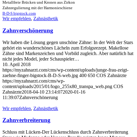
Metallfreie Brücken und Kronen aus Zirkon
Zahnregulierung mit der Harmonieschiene
B-D-S bigstock.com
Wir empfehlen
,
Zahnästhetik
Zahnverschönerung
Wir haben die Lösung gegen unschöne Zähne: In der Welt der Stars
gehört ein wunderschönes Lächeln zum Erfolgsrezept. Makellose
Zähne sind Markenzeichen und Vorbild zugleich. Aber natürlich hat
nicht jedes Model, jeder Schauspieler…
10. April 2018
https://myzahnarzt.com/cms/wp-content/uploads/junge-frau-zeigt-
zaehne-finger-bigstock-B-D-S-web.jpg
400
650
COS Zahnärzte
https://myzahnarzt.com/cms/wp-
content/uploads/2015/01/logo_255x80_transpa_web.png
COS
Zahnärzte
2018-04-10 23:14:07
2020-01-16
11:39:07
Zahnverschönerung
Wir empfehlen
,
Zahnästhetik
Zahnverbreiterung
Schluss mit Lücken-Der Lückenschluss durch Zahnverbreiterung