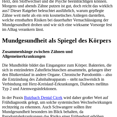
Herz, den Stoffwechsel und die Psyche beeinträchtigen können.
Morgens und abends Zähne putzen ist gut, doch reicht das wirklich
aus? Dieser Ratgeber beleuchtet ausführlich, warum gepflegte
Zähne weit mehr als ein rein kosmetisches Anliegen darstellen,
welche ernsthaften Risiken bei dauerhafter Vernachlässigung der
Mundgesundheit drohen und wie sich eine wirksame Vorsorge fest
im Alltag verankern lässt.
Mundgesundheit als Spiegel des Körpers
Zusammenhänge zwischen Zähnen und
Allgemeinerkrankungen
Die Mundhöhle bildet das Eingangstor zum Körper. Bakterien, die
sich in entzündeten Zahnfleischtaschen ansammeln, gelangen über
den Blutkreislauf in andere Organe. Chronische Parodontitis – also
die Entzündung des Zahnhalteapparats – steht nachweislich in
Verbindung mit Herz-Kreislauf-Erkrankungen, Diabetes mellitus
Typ 2 und Atemwegsinfektionen.
In der Praxis
Butzbach Dental Cicek
wird daher großer Wert auf
Frühdiagnostik gelegt, um solche systemischen Wechselwirkungen
rechtzeitig zu erkennen. Auch Schwangere sollten ihre
Mundgesundheit besonders im Blick behalten, da
Parodontalerkrankungen das Risiko einer Frühgeburt erhöhen