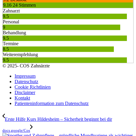
9.16
24 Stimmen
Zahnarzt
9.5
Personal
9
Behandlung
9.5
Termine
8.5
Weiterempfehlung
9.5
© 2025- COS Zahnärzte
Impressum
Datenschutz
Cookie Richtlinien
Disclaimer
Kontakt
Patienteninformation zum Datenschutz
Erste Hilfe Kurs Hildesheim – Sicherheit beginnt bei dir
docs.google/Cos