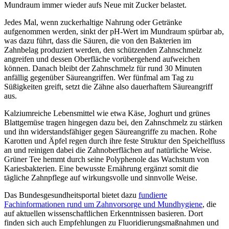
Mundraum immer wieder aufs Neue mit Zucker belastet.
Jedes Mal, wenn zuckerhaltige Nahrung oder Getränke
aufgenommen werden, sinkt der pH-Wert im Mundraum spürbar ab,
was dazu führt, dass die Säuren, die von den Bakterien im
Zahnbelag produziert werden, den schützenden Zahnschmelz
angreifen und dessen Oberfläche vorübergehend aufweichen
können. Danach bleibt der Zahnschmelz für rund 30 Minuten
anfällig gegenüber Säureangriffen. Wer fünfmal am Tag zu
Süßigkeiten greift, setzt die Zähne also dauerhaftem Säureangriff
aus.
Kalziumreiche Lebensmittel wie etwa Käse, Joghurt und grünes
Blattgemüse tragen hingegen dazu bei, den Zahnschmelz zu stärken
und ihn widerstandsfähiger gegen Säureangriffe zu machen. Rohe
Karotten und Äpfel regen durch ihre feste Struktur den Speichelfluss
an und reinigen dabei die Zahnoberflächen auf natürliche Weise.
Grüner Tee hemmt durch seine Polyphenole das Wachstum von
Kariesbakterien. Eine bewusste Ernährung ergänzt somit die
tägliche Zahnpflege auf wirkungsvolle und sinnvolle Weise.
Das Bundesgesundheitsportal bietet dazu
fundierte
Fachi
n
formationen rund um Zahnvorsorge und Mundhygiene
, die
auf aktuellen wissenschaftlichen Erkenntnissen basieren. Dort
finden sich auch Empfehlungen zu Fluoridierungsmaßnahmen und