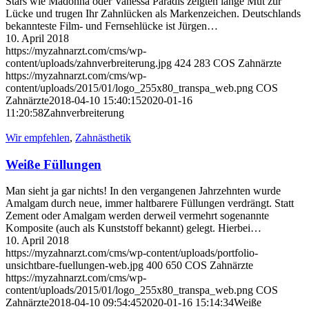
Stars wie Madonna oder Vanessa Paradis zeigten lange Mut zur
Lücke und trugen Ihr Zahnlücken als Markenzeichen. Deutschlands
bekannteste Film- und Fernsehlücke ist Jürgen…
10. April 2018
https://myzahnarzt.com/cms/wp-
content/uploads/zahnverbreiterung.jpg
424
283
COS Zahnärzte
https://myzahnarzt.com/cms/wp-
content/uploads/2015/01/logo_255x80_transpa_web.png
COS
Zahnärzte
2018-04-10 15:40:15
2020-01-16
11:20:58
Zahnverbreiterung
Wir empfehlen
,
Zahnästhetik
Weiße Füllungen
Man sieht ja gar nichts! In den vergangenen Jahrzehnten wurde
Amalgam durch neue, immer haltbarere Füllungen verdrängt. Statt
Zement oder Amalgam werden derweil vermehrt sogenannte
Komposite (auch als Kunststoff bekannt) gelegt. Hierbei…
10. April 2018
https://myzahnarzt.com/cms/wp-content/uploads/portfolio-
unsichtbare-fuellungen-web.jpg
400
650
COS Zahnärzte
https://myzahnarzt.com/cms/wp-
content/uploads/2015/01/logo_255x80_transpa_web.png
COS
Zahnärzte
2018-04-10 09:54:45
2020-01-16 15:14:34
Weiße