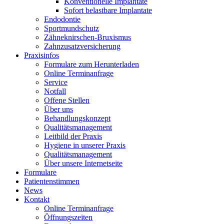
Konventionelle Implantate
Sofort belastbare Implantate
Endodontie
Sportmundschutz
Zähneknirschen-Bruxismus
Zahnzusatzversicherung
Praxisinfos
Formulare zum Herunterladen
Online Terminanfrage
Service
Notfall
Offene Stellen
Über uns
Behandlungskonzept
Qualitätsmanagement
Leitbild der Praxis
Hygiene in unserer Praxis
Qualitätsmanagement
Über unsere Internetseite
Formulare
Patientenstimmen
News
Kontakt
Online Terminanfrage
Öffnungszeiten