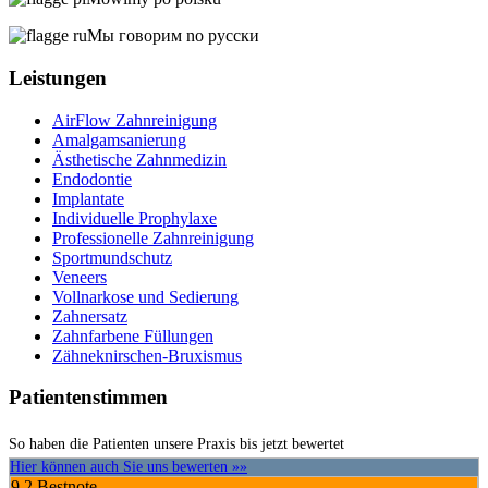
Мы говорим no русски
Leistungen
AirFlow Zahnreinigung
Amalgamsanierung
Ästhetische Zahnmedizin
Endodontie
Implantate
Individuelle Prophylaxe
Professionelle Zahnreinigung
Sportmundschutz
Veneers
Vollnarkose und Sedierung
Zahnersatz
Zahnfarbene Füllungen
Zähneknirschen-Bruxismus
Patientenstimmen
So haben die Patienten unsere Praxis bis jetzt bewertet
Hier können auch Sie uns bewerten »»
9.2
Bestnote