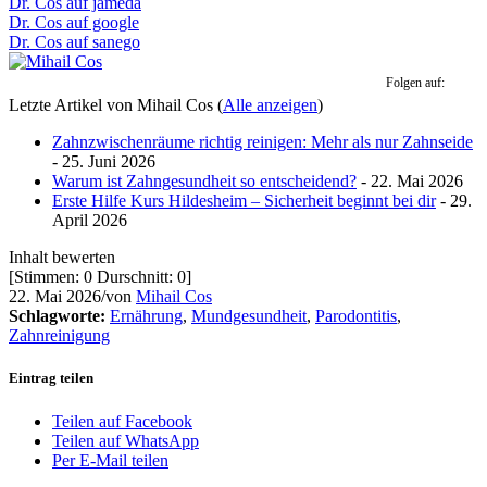
Dr. Cos auf jameda
Dr. Cos auf google
Dr. Cos auf sanego
Folgen auf:
Letzte Artikel von Mihail Cos
(
Alle anzeigen
)
Zahnzwischenräume richtig reinigen: Mehr als nur Zahnseide
- 25. Juni 2026
Warum ist Zahngesundheit so entscheidend?
- 22. Mai 2026
Erste Hilfe Kurs Hildesheim – Sicherheit beginnt bei dir
- 29.
April 2026
Inhalt bewerten
[Stimmen:
0
Durschnitt:
0
]
22. Mai 2026
/
von
Mihail Cos
Schlagworte:
Ernährung
,
Mundgesundheit
,
Parodontitis
,
Zahnreinigung
Eintrag teilen
Teilen auf Facebook
Teilen auf WhatsApp
Per E-Mail teilen