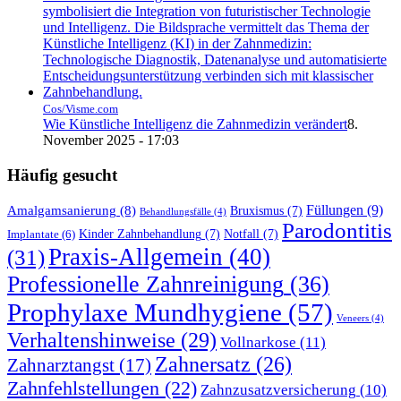
Cos/Visme.com
Wie Künstliche Intelligenz die Zahnmedizin verändert
8.
November 2025 - 17:03
Häufig gesucht
Füllungen
(9)
Amalgamsanierung
(8)
Bruxismus
(7)
Behandlungsfälle
(4)
Parodontitis
Kinder Zahnbehandlung
(7)
Notfall
(7)
Implantate
(6)
Praxis-Allgemein
(40)
(31)
Professionelle Zahnreinigung
(36)
Prophylaxe Mundhygiene
(57)
Veneers
(4)
Verhaltenshinweise
(29)
Vollnarkose
(11)
Zahnersatz
(26)
Zahnarztangst
(17)
Zahnfehlstellungen
(22)
Zahnzusatzversicherung
(10)