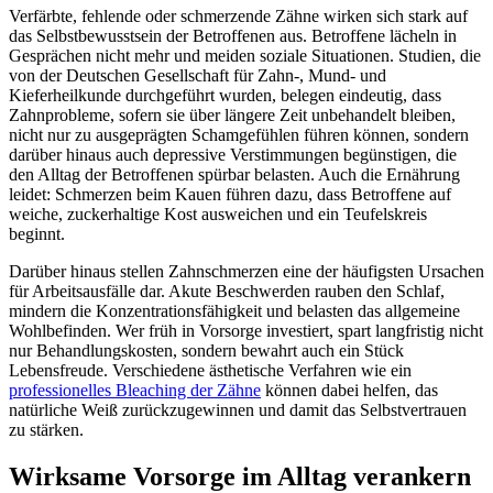
Verfärbte, fehlende oder schmerzende Zähne wirken sich stark auf
das Selbstbewusstsein der Betroffenen aus. Betroffene lächeln in
Gesprächen nicht mehr und meiden soziale Situationen. Studien, die
von der Deutschen Gesellschaft für Zahn-, Mund- und
Kieferheilkunde durchgeführt wurden, belegen eindeutig, dass
Zahnprobleme, sofern sie über längere Zeit unbehandelt bleiben,
nicht nur zu ausgeprägten Schamgefühlen führen können, sondern
darüber hinaus auch depressive Verstimmungen begünstigen, die
den Alltag der Betroffenen spürbar belasten. Auch die Ernährung
leidet: Schmerzen beim Kauen führen dazu, dass Betroffene auf
weiche, zuckerhaltige Kost ausweichen und ein Teufelskreis
beginnt.
Darüber hinaus stellen Zahnschmerzen eine der häufigsten Ursachen
für Arbeitsausfälle dar. Akute Beschwerden rauben den Schlaf,
mindern die Konzentrationsfähigkeit und belasten das allgemeine
Wohlbefinden. Wer früh in Vorsorge investiert, spart langfristig nicht
nur Behandlungskosten, sondern bewahrt auch ein Stück
Lebensfreude. Verschiedene ästhetische Verfahren wie ein
professionelles Bleaching der Zähne
können dabei helfen, das
natürliche Weiß zurückzugewinnen und damit das Selbstvertrauen
zu stärken.
Wirksame Vorsorge im Alltag verankern