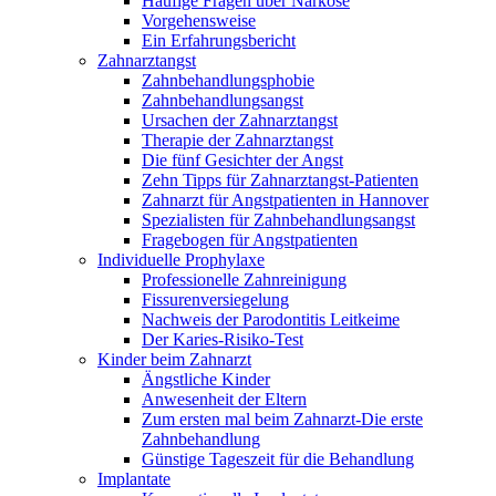
Häufige Fragen über Narkose
Vorgehensweise
Ein Erfahrungsbericht
Zahnarztangst
Zahnbehandlungsphobie
Zahnbehandlungsangst
Ursachen der Zahnarztangst
Therapie der Zahnarztangst
Die fünf Gesichter der Angst
Zehn Tipps für Zahnarztangst-Patienten
Zahnarzt für Angstpatienten in Hannover
Spezialisten für Zahnbehandlungsangst
Fragebogen für Angstpatienten
Individuelle Prophylaxe
Professionelle Zahnreinigung
Fissurenversiegelung
Nachweis der Parodontitis Leitkeime
Der Karies-Risiko-Test
Kinder beim Zahnarzt
Ängstliche Kinder
Anwesenheit der Eltern
Zum ersten mal beim Zahnarzt-Die erste
Zahnbehandlung
Günstige Tageszeit für die Behandlung
Implantate