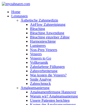
Home
Leistungen
Ästhetische Zahnmedizin
AirFlow Zahnreinigung
Bleaching
Bleaching Anwendung
Bleaching einzelner Zähne
Harmonieschiene
Lumineers
Non-Prep Veneers
Veneers
Veneers to Go
Vollkeramik
Zahnfarbene Füllungen
Zahnverbreiterung
Was kosten die Veneers?
Smile Analyse
Zahnschmuck
Amalgamsanierung
Amalgamentfernung Hannover
Warum wir? Amalgamsanierung
Unsere Patienten berichten
Kosten der Amalgamsanierung