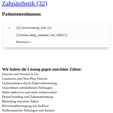
Zahnästhetik
(32)
Patientenestimmen
{{{ review.rating_title }}}
{{{review.rating_comment | sstr | nl2br}}}
Weiterlesen »
Bewertung abgeben
Hier können Sie unsere Leistungen bewerten
Wir haben die Lösung gegen unschöne Zähne:
Veneers und Veneers to Go
Lumineers und Non-Prep Veneers
Lückenschluss durch Zahnverbreiterung
Unsichtbare zahnfarbenen Füllungen
Smile makeover und smile enhancement
Dental bonding und Zahnumformung
Bleaching einzelner Zähne
Pulverstrahlreinigung mit AirFlow
Vollkeramische Füllungen und Kronen