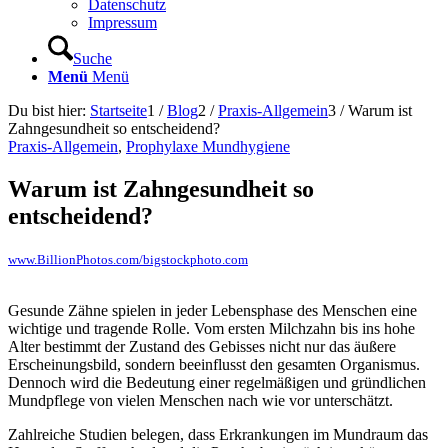
Datenschutz
Impressum
Suche
Menü
Menü
Du bist hier:
Startseite
1
/
Blog
2
/
Praxis-Allgemein
3
/
Warum ist
Zahngesundheit so entscheidend?
Praxis-Allgemein
,
Prophylaxe Mundhygiene
Warum ist Zahngesundheit so
entscheidend?
www.BillionPhotos.com/bigstockphoto.com
Gesunde Zähne spielen in jeder Lebensphase des Menschen eine
wichtige und tragende Rolle. Vom ersten Milchzahn bis ins hohe
Alter bestimmt der Zustand des Gebisses nicht nur das äußere
Erscheinungsbild, sondern beeinflusst den gesamten Organismus.
Dennoch wird die Bedeutung einer regelmäßigen und gründlichen
Mundpflege von vielen Menschen nach wie vor unterschätzt.
Zahlreiche Studien belegen, dass Erkrankungen im Mundraum das