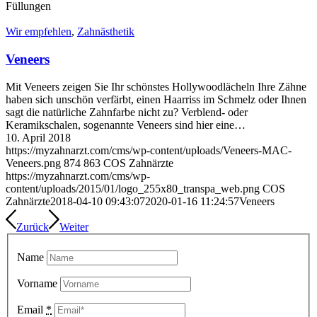
Füllungen
Wir empfehlen
,
Zahnästhetik
Veneers
Mit Veneers zeigen Sie Ihr schönstes Hollywoodlächeln Ihre Zähne
haben sich unschön verfärbt, einen Haarriss im Schmelz oder Ihnen
sagt die natürliche Zahnfarbe nicht zu? Verblend- oder
Keramikschalen, sogenannte Veneers sind hier eine…
10. April 2018
https://myzahnarzt.com/cms/wp-content/uploads/Veneers-MAC-
Veneers.png
874
863
COS Zahnärzte
https://myzahnarzt.com/cms/wp-
content/uploads/2015/01/logo_255x80_transpa_web.png
COS
Zahnärzte
2018-04-10 09:43:07
2020-01-16 11:24:57
Veneers
Zurück
Weiter
Name
Vorname
Email
*