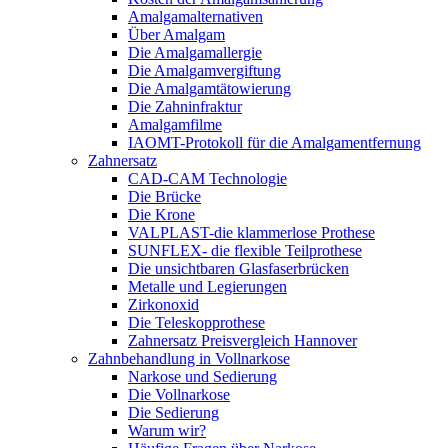
Amalgamalternativen
Über Amalgam
Die Amalgamallergie
Die Amalgamvergiftung
Die Amalgamtätowierung
Die Zahninfraktur
Amalgamfilme
IAOMT-Protokoll für die Amalgamentfernung
Zahnersatz
CAD-CAM Technologie
Die Brücke
Die Krone
VALPLAST-die klammerlose Prothese
SUNFLEX- die flexible Teilprothese
Die unsichtbaren Glasfaserbrücken
Metalle und Legierungen
Zirkonoxid
Die Teleskopprothese
Zahnersatz Preisvergleich Hannover
Zahnbehandlung in Vollnarkose
Narkose und Sedierung
Die Vollnarkose
Die Sedierung
Warum wir?