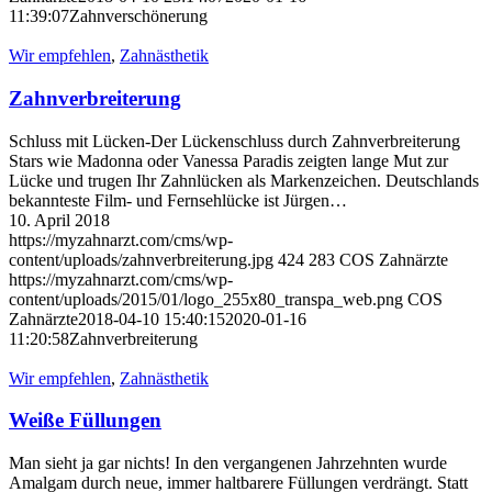
11:39:07
Zahnverschönerung
Wir empfehlen
,
Zahnästhetik
Zahnverbreiterung
Schluss mit Lücken-Der Lückenschluss durch Zahnverbreiterung
Stars wie Madonna oder Vanessa Paradis zeigten lange Mut zur
Lücke und trugen Ihr Zahnlücken als Markenzeichen. Deutschlands
bekannteste Film- und Fernsehlücke ist Jürgen…
10. April 2018
https://myzahnarzt.com/cms/wp-
content/uploads/zahnverbreiterung.jpg
424
283
COS Zahnärzte
https://myzahnarzt.com/cms/wp-
content/uploads/2015/01/logo_255x80_transpa_web.png
COS
Zahnärzte
2018-04-10 15:40:15
2020-01-16
11:20:58
Zahnverbreiterung
Wir empfehlen
,
Zahnästhetik
Weiße Füllungen
Man sieht ja gar nichts! In den vergangenen Jahrzehnten wurde
Amalgam durch neue, immer haltbarere Füllungen verdrängt. Statt