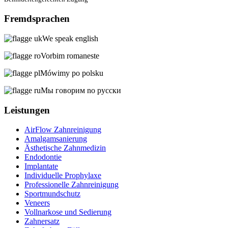
Fremdsprachen
We speak english
Vorbim romaneste
Mówimy po polsku
Мы говорим no русски
Leistungen
AirFlow Zahnreinigung
Amalgamsanierung
Ästhetische Zahnmedizin
Endodontie
Implantate
Individuelle Prophylaxe
Professionelle Zahnreinigung
Sportmundschutz
Veneers
Vollnarkose und Sedierung
Zahnersatz