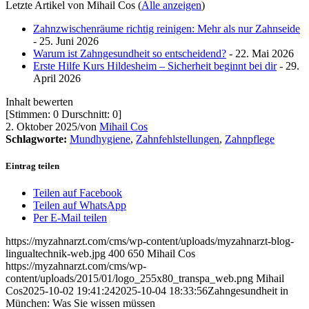
Letzte Artikel von Mihail Cos
(
Alle anzeigen
)
Zahnzwischenräume richtig reinigen: Mehr als nur Zahnseide
- 25. Juni 2026
Warum ist Zahngesundheit so entscheidend?
- 22. Mai 2026
Erste Hilfe Kurs Hildesheim – Sicherheit beginnt bei dir
- 29.
April 2026
Inhalt bewerten
[Stimmen:
0
Durschnitt:
0
]
2. Oktober 2025
/
von
Mihail Cos
Schlagworte:
Mundhygiene
,
Zahnfehlstellungen
,
Zahnpflege
Eintrag teilen
Teilen auf Facebook
Teilen auf WhatsApp
Per E-Mail teilen
https://myzahnarzt.com/cms/wp-content/uploads/myzahnarzt-blog-
lingualtechnik-web.jpg
400
650
Mihail Cos
https://myzahnarzt.com/cms/wp-
content/uploads/2015/01/logo_255x80_transpa_web.png
Mihail
Cos
2025-10-02 19:41:24
2025-10-04 18:33:56
Zahngesundheit in
München: Was Sie wissen müssen