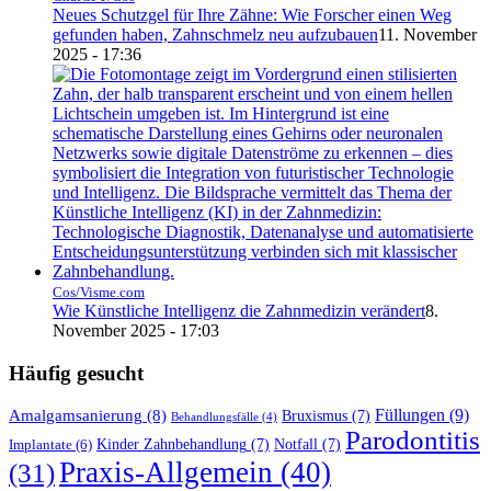
Neues Schutzgel für Ihre Zähne: Wie Forscher einen Weg
gefunden haben, Zahnschmelz neu aufzubauen
11. November
2025 - 17:36
Cos/Visme.com
Wie Künstliche Intelligenz die Zahnmedizin verändert
8.
November 2025 - 17:03
Häufig gesucht
Füllungen
(9)
Amalgamsanierung
(8)
Bruxismus
(7)
Behandlungsfälle
(4)
Parodontitis
Kinder Zahnbehandlung
(7)
Notfall
(7)
Implantate
(6)
Praxis-Allgemein
(40)
(31)