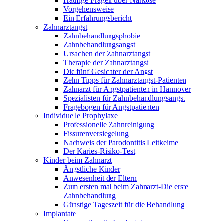
Häufige Fragen über Narkose
Vorgehensweise
Ein Erfahrungsbericht
Zahnarztangst
Zahnbehandlungsphobie
Zahnbehandlungsangst
Ursachen der Zahnarztangst
Therapie der Zahnarztangst
Die fünf Gesichter der Angst
Zehn Tipps für Zahnarztangst-Patienten
Zahnarzt für Angstpatienten in Hannover
Spezialisten für Zahnbehandlungsangst
Fragebogen für Angstpatienten
Individuelle Prophylaxe
Professionelle Zahnreinigung
Fissurenversiegelung
Nachweis der Parodontitis Leitkeime
Der Karies-Risiko-Test
Kinder beim Zahnarzt
Ängstliche Kinder
Anwesenheit der Eltern
Zum ersten mal beim Zahnarzt-Die erste
Zahnbehandlung
Günstige Tageszeit für die Behandlung
Implantate