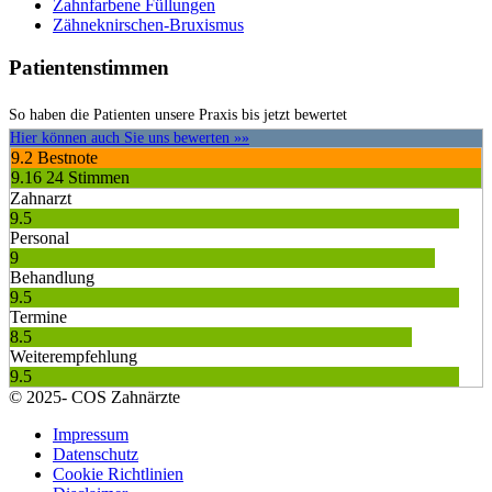
Zahnfarbene Füllungen
Zähneknirschen-Bruxismus
Patientenstimmen
So haben die Patienten unsere Praxis bis jetzt bewertet
Hier können auch Sie uns bewerten »»
9.2
Bestnote
9.16
24 Stimmen
Zahnarzt
9.5
Personal
9
Behandlung
9.5
Termine
8.5
Weiterempfehlung
9.5
© 2025- COS Zahnärzte
Impressum
Datenschutz
Cookie Richtlinien