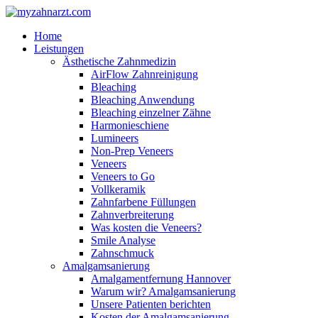
Home
Leistungen
Ästhetische Zahnmedizin
AirFlow Zahnreinigung
Bleaching
Bleaching Anwendung
Bleaching einzelner Zähne
Harmonieschiene
Lumineers
Non-Prep Veneers
Veneers
Veneers to Go
Vollkeramik
Zahnfarbene Füllungen
Zahnverbreiterung
Was kosten die Veneers?
Smile Analyse
Zahnschmuck
Amalgamsanierung
Amalgamentfernung Hannover
Warum wir? Amalgamsanierung
Unsere Patienten berichten
Kosten der Amalgamsanierung