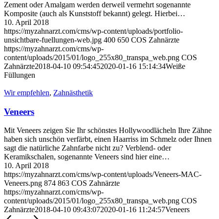
Zement oder Amalgam werden derweil vermehrt sogenannte
Komposite (auch als Kunststoff bekannt) gelegt. Hierbei…
10. April 2018
https://myzahnarzt.com/cms/wp-content/uploads/portfolio-
unsichtbare-fuellungen-web.jpg
400
650
COS Zahnärzte
https://myzahnarzt.com/cms/wp-
content/uploads/2015/01/logo_255x80_transpa_web.png
COS
Zahnärzte
2018-04-10 09:54:45
2020-01-16 15:14:34
Weiße
Füllungen
Wir empfehlen
,
Zahnästhetik
Veneers
Mit Veneers zeigen Sie Ihr schönstes Hollywoodlächeln Ihre Zähne
haben sich unschön verfärbt, einen Haarriss im Schmelz oder Ihnen
sagt die natürliche Zahnfarbe nicht zu? Verblend- oder
Keramikschalen, sogenannte Veneers sind hier eine…
10. April 2018
https://myzahnarzt.com/cms/wp-content/uploads/Veneers-MAC-
Veneers.png
874
863
COS Zahnärzte
https://myzahnarzt.com/cms/wp-
content/uploads/2015/01/logo_255x80_transpa_web.png
COS
Zahnärzte
2018-04-10 09:43:07
2020-01-16 11:24:57
Veneers