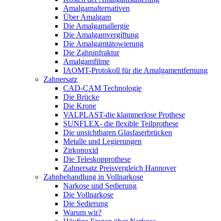
Amalgamalternativen
Über Amalgam
Die Amalgamallergie
Die Amalgamvergiftung
Die Amalgamtätowierung
Die Zahninfraktur
Amalgamfilme
IAOMT-Protokoll für die Amalgamentfernung
Zahnersatz
CAD-CAM Technologie
Die Brücke
Die Krone
VALPLAST-die klammerlose Prothese
SUNFLEX- die flexible Teilprothese
Die unsichtbaren Glasfaserbrücken
Metalle und Legierungen
Zirkonoxid
Die Teleskopprothese
Zahnersatz Preisvergleich Hannover
Zahnbehandlung in Vollnarkose
Narkose und Sedierung
Die Vollnarkose
Die Sedierung
Warum wir?