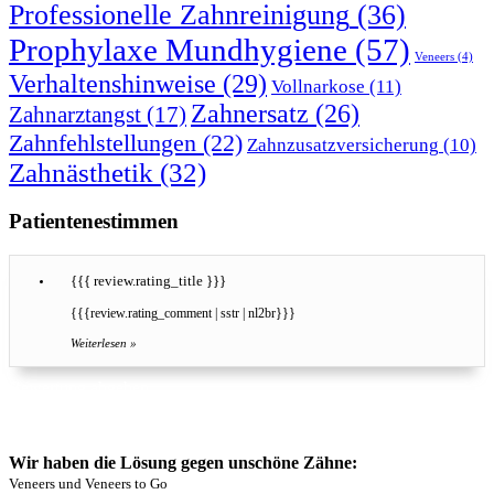
Professionelle Zahnreinigung
(36)
Prophylaxe Mundhygiene
(57)
Veneers
(4)
Verhaltenshinweise
(29)
Vollnarkose
(11)
Zahnersatz
(26)
Zahnarztangst
(17)
Zahnfehlstellungen
(22)
Zahnzusatzversicherung
(10)
Zahnästhetik
(32)
Patientenestimmen
{{{ review.rating_title }}}
{{{review.rating_comment | sstr | nl2br}}}
Weiterlesen »
Bewertung abgeben
Hier können Sie unsere Leistungen bewerten
Wir haben die Lösung gegen unschöne Zähne:
Veneers und Veneers to Go