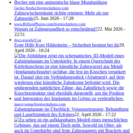
Gecko Studio/bigstockphoto.com
Zahnzwischenräume richtig reinigen: Mehr als nur
Zahnseide
25. Juni 2026 - 17:28
www.BillionPhotos.com/bigstockphoto.com
Warum ist Zahngesundheit so entscheidend?
22. Mai 2026 -
22:51
docs.google/Cos
Erste Hilfe Kurs Hildesheim – Sicherheit beginnt bei dir
29.
April 2026 - 10:24
maxxyustas/bigstockphoto.com
Zahnimplantate im Überblick: Voraussetzungen, Behandlung
und Langfristigkeit des Erfolges
22. April 2026 - 17:22