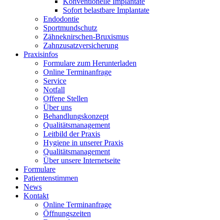
Konventionelle Implantate
Sofort belastbare Implantate
Endodontie
Sportmundschutz
Zähneknirschen-Bruxismus
Zahnzusatzversicherung
Praxisinfos
Formulare zum Herunterladen
Online Terminanfrage
Service
Notfall
Offene Stellen
Über uns
Behandlungskonzept
Qualitätsmanagement
Leitbild der Praxis
Hygiene in unserer Praxis
Qualitätsmanagement
Über unsere Internetseite
Formulare
Patientenstimmen
News
Kontakt
Online Terminanfrage
Öffnungszeiten