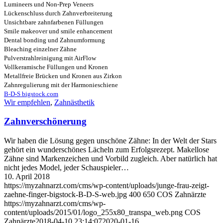
Lumineers und Non-Prep Veneers
Lückenschluss durch Zahnverbreiterung
Unsichtbare zahnfarbenen Füllungen
Smile makeover und smile enhancement
Dental bonding und Zahnumformung
Bleaching einzelner Zähne
Pulverstrahlreinigung mit AirFlow
Vollkeramische Füllungen und Kronen
Metallfreie Brücken und Kronen aus Zirkon
Zahnregulierung mit der Harmonieschiene
B-D-S bigstock.com
Wir empfehlen
,
Zahnästhetik
Zahnverschönerung
Wir haben die Lösung gegen unschöne Zähne: In der Welt der Stars
gehört ein wunderschönes Lächeln zum Erfolgsrezept. Makellose
Zähne sind Markenzeichen und Vorbild zugleich. Aber natürlich hat
nicht jedes Model, jeder Schauspieler…
10. April 2018
https://myzahnarzt.com/cms/wp-content/uploads/junge-frau-zeigt-
zaehne-finger-bigstock-B-D-S-web.jpg
400
650
COS Zahnärzte
https://myzahnarzt.com/cms/wp-
content/uploads/2015/01/logo_255x80_transpa_web.png
COS
Zahnärzte
2018-04-10 23:14:07
2020-01-16