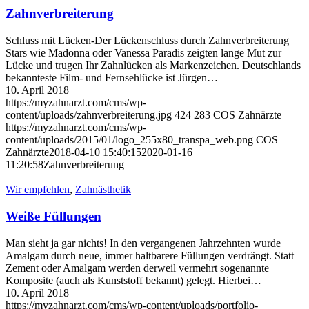
Zahnverbreiterung
Schluss mit Lücken-Der Lückenschluss durch Zahnverbreiterung
Stars wie Madonna oder Vanessa Paradis zeigten lange Mut zur
Lücke und trugen Ihr Zahnlücken als Markenzeichen. Deutschlands
bekannteste Film- und Fernsehlücke ist Jürgen…
10. April 2018
https://myzahnarzt.com/cms/wp-
content/uploads/zahnverbreiterung.jpg
424
283
COS Zahnärzte
https://myzahnarzt.com/cms/wp-
content/uploads/2015/01/logo_255x80_transpa_web.png
COS
Zahnärzte
2018-04-10 15:40:15
2020-01-16
11:20:58
Zahnverbreiterung
Wir empfehlen
,
Zahnästhetik
Weiße Füllungen
Man sieht ja gar nichts! In den vergangenen Jahrzehnten wurde
Amalgam durch neue, immer haltbarere Füllungen verdrängt. Statt
Zement oder Amalgam werden derweil vermehrt sogenannte
Komposite (auch als Kunststoff bekannt) gelegt. Hierbei…
10. April 2018
https://myzahnarzt.com/cms/wp-content/uploads/portfolio-