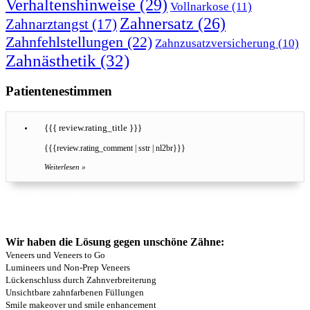
Verhaltenshinweise
(29)
Vollnarkose
(11)
Zahnersatz
(26)
Zahnarztangst
(17)
Zahnfehlstellungen
(22)
Zahnzusatzversicherung
(10)
Zahnästhetik
(32)
Patientenestimmen
{{{ review.rating_title }}}
{{{review.rating_comment | sstr | nl2br}}}
Weiterlesen »
Bewertung abgeben
Hier können Sie unsere Leistungen bewerten
Wir haben die Lösung gegen unschöne Zähne:
Veneers und Veneers to Go
Lumineers und Non-Prep Veneers
Lückenschluss durch Zahnverbreiterung
Unsichtbare zahnfarbenen Füllungen
Smile makeover und smile enhancement