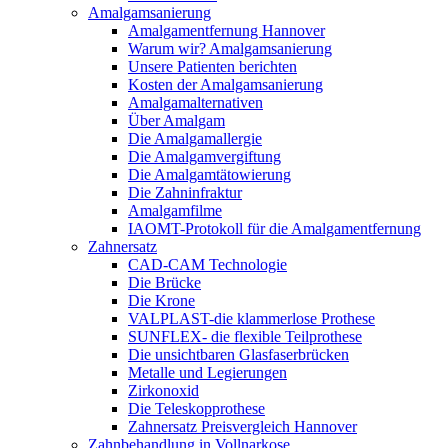
Amalgamsanierung
Amalgamentfernung Hannover
Warum wir? Amalgamsanierung
Unsere Patienten berichten
Kosten der Amalgamsanierung
Amalgamalternativen
Über Amalgam
Die Amalgamallergie
Die Amalgamvergiftung
Die Amalgamtätowierung
Die Zahninfraktur
Amalgamfilme
IAOMT-Protokoll für die Amalgamentfernung
Zahnersatz
CAD-CAM Technologie
Die Brücke
Die Krone
VALPLAST-die klammerlose Prothese
SUNFLEX- die flexible Teilprothese
Die unsichtbaren Glasfaserbrücken
Metalle und Legierungen
Zirkonoxid
Die Teleskopprothese
Zahnersatz Preisvergleich Hannover
Zahnbehandlung in Vollnarkose