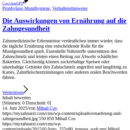
Cos/chatGPT
Prophylaxe Mundhygiene
,
Verhaltenshinweise
Die Auswirkungen von Ernährung auf die
Zahngesundheit
Zahnmedizinische Erkenntnisse verdeutlichen immer wieder, dass
die tägliche Ernährung eine entscheidende Rolle für die
Mundgesundheit spielt. Essentielle Nährstoffe unterstützen den
Zahnschmelz und leisten einen Beitrag zur Abwehr schädlicher
Bakterien. Gleichzeitig können zuckerhaltige Speisen oder
säurehaltige Getränke den Zahnschmelz angreifen und langfristig zu
Karies, Zahnfleischentzündungen oder anderen oralen Beschwerden
führen.
Weiterlesen
Inhalt bewerten
[Stimmen:
0
Durschnitt:
0
]
14. Juni 2025
/
von
Mihail Cos
https://myzahnarzt.com/cms/wp-content/uploads/ernaehrung-und-
zahngesundheit.jpg
550
850
Mihail Cos
https://myzahnarzt.com/cms/wp-
content/uploads/2015/01/logo_255x80_transpa_web.png
Mihail