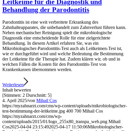
Leitkeime für die Diagnostik und
Behandlung der Parodontitis
Parodontitis ist eine weit verbreitete Erkrankung des
Zahnhalteapparates, die unbehandelt zum Zahnverlust führen kann.
Neben mechanischer Reinigung spielt die mikrobiologische
Diagnostik eine entscheidende Rolle für eine zielgerichtete
Behandlung. In diesem Artikel erfahren Sie, was ein
Mikrobiologischer-Parodontitis-Test auch als Leitkeimen-Test ist,
wie er durchgeführt wird und welche Bedeutung die Bestimmung
der Leitkeime für die Therapie hat. Zudem klären wir, ob und in
welchen Fällen die Kosten für den Parodontitis-Test von
Krankenkassen übernommen werden.
Weiterlesen
Inhalt bewerten
[Stimmen:
2
Durschnitt:
5
]
4. April 2025
/
von
Mihail Cos
https://myzahnarzt.com/cms/wp-content/uploads/mikrobiologischer-
test-bestimmung-der-leitkeime.jpg
400
700
Mihail Cos
https://myzahnarzt.com/cms/wp-
content/uploads/2015/01/logo_255x80_transpa_web.png
Mihail
Cos
2025-04-04 23:15:49
2025-04-17 11:50:06
Mikrobiologischer-