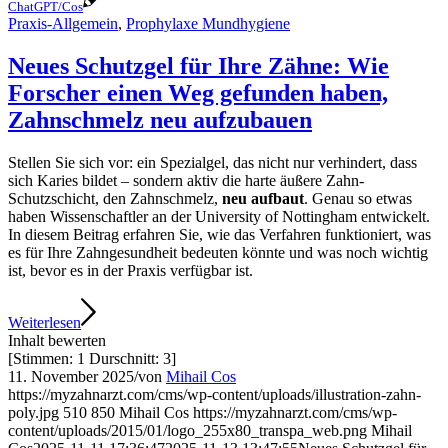
ChatGPT/Cos
Praxis-Allgemein
,
Prophylaxe Mundhygiene
Neues Schutzgel für Ihre Zähne: Wie
Forscher einen Weg gefunden haben,
Zahnschmelz neu aufzubauen
Stellen Sie sich vor: ein Spezialgel, das nicht nur verhindert, dass
sich Karies bildet – sondern aktiv die harte äußere Zahn-
Schutzschicht, den Zahnschmelz,
neu aufbaut
. Genau so etwas
haben Wissenschaftler an der University of Nottingham entwickelt.
In diesem Beitrag erfahren Sie, wie das Verfahren funktioniert, was
es für Ihre Zahngesundheit bedeuten könnte und was noch wichtig
ist, bevor es in der Praxis verfügbar ist.
Weiterlesen
Inhalt bewerten
[Stimmen:
1
Durschnitt:
3
]
11. November 2025
/
von
Mihail Cos
https://myzahnarzt.com/cms/wp-content/uploads/illustration-zahn-
poly.jpg
510
850
Mihail Cos
https://myzahnarzt.com/cms/wp-
content/uploads/2015/01/logo_255x80_transpa_web.png
Mihail