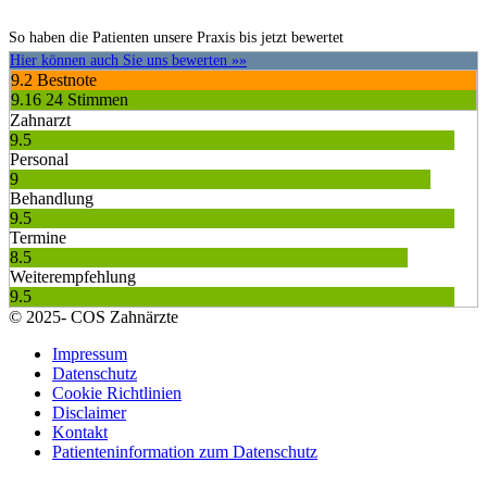
So haben die Patienten unsere Praxis bis jetzt bewertet
Hier können auch Sie uns bewerten »»
9.2
Bestnote
9.16
24 Stimmen
Zahnarzt
9.5
Personal
9
Behandlung
9.5
Termine
8.5
Weiterempfehlung
9.5
© 2025- COS Zahnärzte
Impressum
Datenschutz
Cookie Richtlinien
Disclaimer
Kontakt
Patienteninformation zum Datenschutz