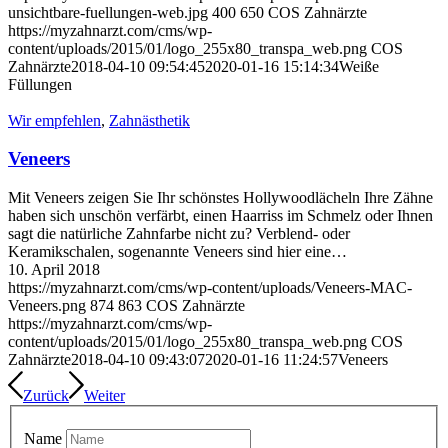
unsichtbare-fuellungen-web.jpg
400
650
COS Zahnärzte
https://myzahnarzt.com/cms/wp-
content/uploads/2015/01/logo_255x80_transpa_web.png
COS
Zahnärzte
2018-04-10 09:54:45
2020-01-16 15:14:34
Weiße
Füllungen
Wir empfehlen
,
Zahnästhetik
Veneers
Mit Veneers zeigen Sie Ihr schönstes Hollywoodlächeln Ihre Zähne
haben sich unschön verfärbt, einen Haarriss im Schmelz oder Ihnen
sagt die natürliche Zahnfarbe nicht zu? Verblend- oder
Keramikschalen, sogenannte Veneers sind hier eine…
10. April 2018
https://myzahnarzt.com/cms/wp-content/uploads/Veneers-MAC-
Veneers.png
874
863
COS Zahnärzte
https://myzahnarzt.com/cms/wp-
content/uploads/2015/01/logo_255x80_transpa_web.png
COS
Zahnärzte
2018-04-10 09:43:07
2020-01-16 11:24:57
Veneers
Zurück
Weiter
Name