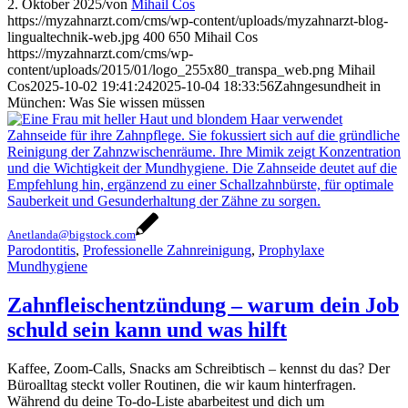
2. Oktober 2025
/
von
Mihail Cos
https://myzahnarzt.com/cms/wp-content/uploads/myzahnarzt-blog-
lingualtechnik-web.jpg
400
650
Mihail Cos
https://myzahnarzt.com/cms/wp-
content/uploads/2015/01/logo_255x80_transpa_web.png
Mihail
Cos
2025-10-02 19:41:24
2025-10-04 18:33:56
Zahngesundheit in
München: Was Sie wissen müssen
Anetlanda@bigstock.com
Parodontitis
,
Professionelle Zahnreinigung
,
Prophylaxe
Mundhygiene
Zahnfleischentzündung – warum dein Job
schuld sein kann und was hilft
Kaffee, Zoom-Calls, Snacks am Schreibtisch – kennst du das? Der
Büroalltag steckt voller Routinen, die wir kaum hinterfragen.
Während du deine To-do-Liste abarbeitest und dich um