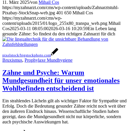
11. März 2025
/
von
Mihail Cos
https://myzahnarzt.com/cms/wp-content/uploads/Zahnarztstuhl-
Pixabay-StockSnap-web.jpg
401
650
Mihail Cos
https://myzahnarzt.com/cms/wp-
content/uploads/2015/01/logo_255x80_transpa_web.png
Mihail
Cos
2025-03-11 08:05:00
2026-03-16 10:20:59
Ein Leben lang
gesunde Zähne: So findest du den richtigen Zahnarzt für dich
pixelstock/bigstockphoto.com
Bruxismus
,
Prophylaxe Mundhygiene
Zähne und Psyche: Warum
Mundgesundheit für unser emotionales
Wohlbefinden entscheidend ist
Ein strahlendes Lächeln gilt als wichtiger Faktor für Sympathie und
Erfolg. Doch die Bedeutung gesunder Zähne reicht noch weit über
den äußeren Eindruck hinaus. Wissenschaftliche Studien haben
gezeigt, dass die Mundgesundheit nicht nur körperliche, sondern
auch psychische Auswirkungen hat.