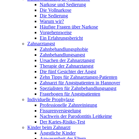
Narkose und Sedierung
Die Vollnarkose
Die Sedierung
Warum wir?
Häufige Fragen über Narkose
Vorgehensweise
Ein Erfahrungsbericht
Zahnarztangst
Zahnbehandlungsphobie
Zahnbehandlungsangst
Ursachen der Zahnarztangst
Therapie der Zahnarztangst
Die fünf Gesichter der Angst
Zehn Tipps für Zahnarztangst-Patienten
Zahnarzt für Angstpatienten in Hannover
Spezialisten für Zahnbehandlungsangst
Fragebogen für Angstpatienten
Individuelle Prophylaxe
Professionelle Zahnreinigung
Fissurenversiegelung
Nachweis der Parodontitis Leitkeime
Der Karies-Risiko-Test
Kinder beim Zahnarzt
Ängstliche Kinder
Anwesenheit der Eltern