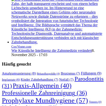
Cos/Visme.com
Wie Künstliche Intelligenz die Zahnmedizin verändert
8.
November 2025 - 17:03
Häufig gesucht
Füllungen
(9)
Amalgamsanierung
(8)
Bruxismus
(7)
Behandlungsfälle
(4)
Parodontitis
Kinder Zahnbehandlung
(7)
Notfall
(7)
Implantate
(6)
Praxis-Allgemein
(40)
(31)
Professionelle Zahnreinigung
(36)
Prophylaxe Mundhygiene
(57)
Veneers
(4)