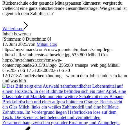
Rückenschule oder gesunde Mittagspausen kümmerst, vergisst du
vielleicht eine ganz entscheidende Gesundheitsfrage: Wie gesund ist
eigentlich dein Zahnfleisch?
Weiterlesen
Inhalt bewerten
[Stimmen:
0
Durschnitt:
0
]
17. Juni 2025
/
von
Mihail Cos
https://myzahnarzt.com/cms/wp-content/uploads/zahnpflege-
ultraschall-zahnbuerste-zahnseide.jpg
533
800
Mihail Cos
https://myzahnarzt.com/cms/wp-
content/uploads/2015/01/logo_255x80_transpa_web.png
Mihail
Cos
2025-06-17 21:08:00
2026-06-30
12:17:18
Zahnfleischentzündung – warum dein Job schuld sein kann
und was hilft