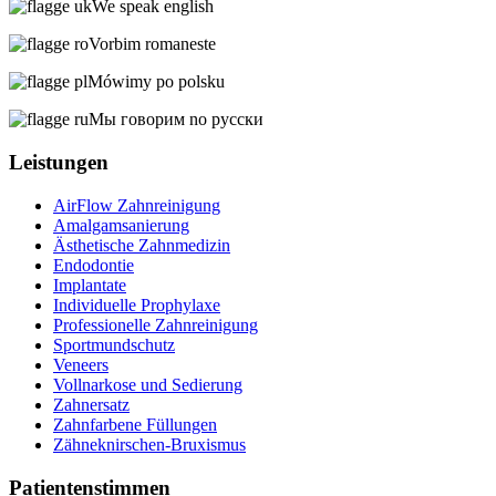
We speak english
Vorbim romaneste
Mówimy po polsku
Мы говорим no русски
Leistungen
AirFlow Zahnreinigung
Amalgamsanierung
Ästhetische Zahnmedizin
Endodontie
Implantate
Individuelle Prophylaxe
Professionelle Zahnreinigung
Sportmundschutz
Veneers
Vollnarkose und Sedierung
Zahnersatz
Zahnfarbene Füllungen
Zähneknirschen-Bruxismus
Patientenstimmen