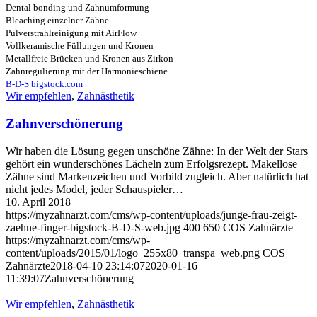
Dental bonding und Zahnumformung
Bleaching einzelner Zähne
Pulverstrahlreinigung mit AirFlow
Vollkeramische Füllungen und Kronen
Metallfreie Brücken und Kronen aus Zirkon
Zahnregulierung mit der Harmonieschiene
B-D-S bigstock.com
Wir empfehlen
,
Zahnästhetik
Zahnverschönerung
Wir haben die Lösung gegen unschöne Zähne: In der Welt der Stars
gehört ein wunderschönes Lächeln zum Erfolgsrezept. Makellose
Zähne sind Markenzeichen und Vorbild zugleich. Aber natürlich hat
nicht jedes Model, jeder Schauspieler…
10. April 2018
https://myzahnarzt.com/cms/wp-content/uploads/junge-frau-zeigt-
zaehne-finger-bigstock-B-D-S-web.jpg
400
650
COS Zahnärzte
https://myzahnarzt.com/cms/wp-
content/uploads/2015/01/logo_255x80_transpa_web.png
COS
Zahnärzte
2018-04-10 23:14:07
2020-01-16
11:39:07
Zahnverschönerung
Wir empfehlen
,
Zahnästhetik