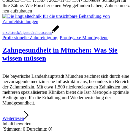
Cos
2025-11-11 17:36:47
2025-11-13 13:47:55
Neues Schutzgel für
Ihre Zähne: Wie Forscher einen Weg gefunden haben, Zahnschmelz
neu aufzubauen
pixelstock/bigstockphoto.com
Professionelle Zahnreinigung
,
Prophylaxe Mundhygiene
Zahngesundheit in München: Was Sie
wissen müssen
Die bayerische Landeshauptstadt München zeichnet sich durch eine
hervorragende medizinische Infrastruktur aus, besonders im Bereich
der Zahnmedizin. Mit etwa 1.500 niedergelassenen Zahnärzten und
mehreren spezialisierten Kliniken bietet die Isar-Metropole optimale
Bedingungen für die Erhaltung und Wiederherstellung der
Mundgesundheit.
Weiterlesen
Inhalt bewerten
[Stimmen:
0
Durschnitt:
0
]