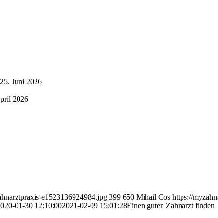
 25. Juni 2026
pril 2026
zahnarztpraxis-e1523136924984.jpg
399
650
Mihail Cos
https://myzah
2020-01-30 12:10:00
2021-02-09 15:01:28
Einen guten Zahnarzt finden