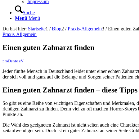
Impressum
Suche
Menü
Menü
Du bist hier:
Startseite
1
/
Blog
2
/
Praxis-Allgemein
3
/
Einen guten Zah
Praxis-Allgemein
Einen guten Zahnarzt finden
proDente eV
Jeder fünfte Mensch in Deutschland leidet unter einer echten Zahnar
der sich voll und ganz auf die Belange und Sorgen seiner Patienten einl
Einen guten Zahnarzt finden – diese Tipps
So gibt es eine Reihe von wichtigen Eigenschaften und Merkmalen, d
richtigen Zahnarzt zu finden. Denn viel zu oft machen Horror-Storys
Punkte an.
Die Wahl des geeigneten Zahnarzt ist nicht selten auch eine Chara
zeitaufwendiger sein. Doch ist ein guter Zahnarzt an seiner Seite Gold