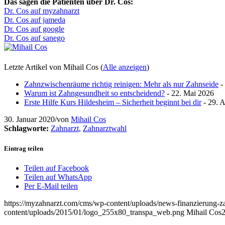
Das sagen die Patienten über Dr. Cos:
Dr. Cos auf myzahnarzt
Dr. Cos auf jameda
Dr. Cos auf google
Dr. Cos auf sanego
Letzte Artikel von Mihail Cos
(
Alle anzeigen
)
Zahnzwischenräume richtig reinigen: Mehr als nur Zahnseide
-
Warum ist Zahngesundheit so entscheidend?
- 22. Mai 2026
Erste Hilfe Kurs Hildesheim – Sicherheit beginnt bei dir
- 29. A
30. Januar 2020
/
von
Mihail Cos
Schlagworte:
Zahnarzt
,
Zahnarztwahl
Eintrag teilen
Teilen auf Facebook
Teilen auf WhatsApp
Per E-Mail teilen
https://myzahnarzt.com/cms/wp-content/uploads/news-finanzierung-
content/uploads/2015/01/logo_255x80_transpa_web.png
Mihail Cos