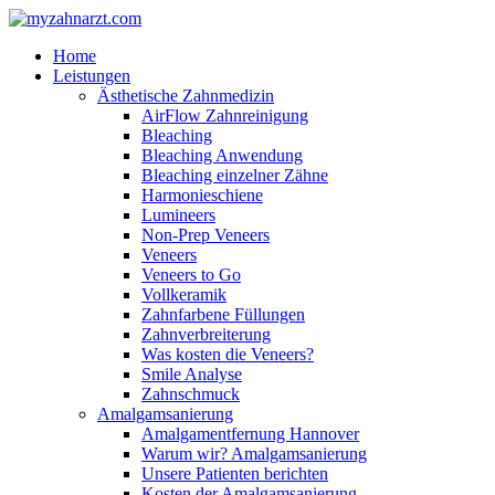
Home
Leistungen
Ästhetische Zahnmedizin
AirFlow Zahnreinigung
Bleaching
Bleaching Anwendung
Bleaching einzelner Zähne
Harmonieschiene
Lumineers
Non-Prep Veneers
Veneers
Veneers to Go
Vollkeramik
Zahnfarbene Füllungen
Zahnverbreiterung
Was kosten die Veneers?
Smile Analyse
Zahnschmuck
Amalgamsanierung
Amalgamentfernung Hannover
Warum wir? Amalgamsanierung
Unsere Patienten berichten
Kosten der Amalgamsanierung