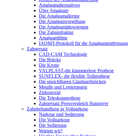
Amalgamalternativen
Über Amalgam
Die Amalgamallergie
Die Amalgamvergiftung
Die Amalgamtätowierung
Die Zahninfraktur
Amalgamfilme
IAOMT-Protokoll für die Amalgamentfernung
Zahnersatz
CAD-CAM Technologie
Die Brücke
Die Krone
VALPLAST-die klammerlose Prothese
SUNFLEX- die flexible Teilprothese
Die unsichtbaren Glasfaserbrücken
Metalle und Legierungen
Zirkonoxid
Die Teleskopprothese
Zahnersatz Preisvergleich Hannover
Zahnbehandlung in Vollnarkose
Narkose und Sedierung
Die Vollnarkose
Die Sedierung
Warum wir?