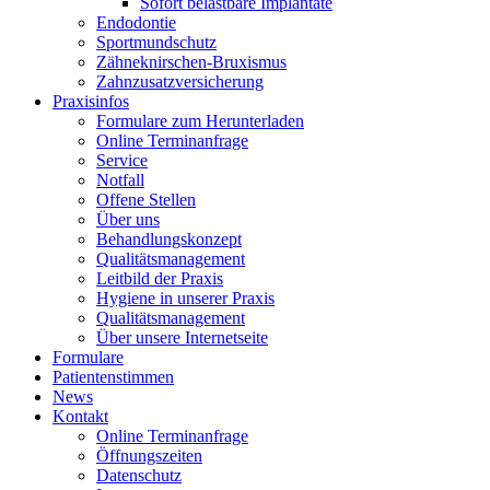
Sofort belastbare Implantate
Endodontie
Sportmundschutz
Zähneknirschen-Bruxismus
Zahnzusatzversicherung
Praxisinfos
Formulare zum Herunterladen
Online Terminanfrage
Service
Notfall
Offene Stellen
Über uns
Behandlungskonzept
Qualitätsmanagement
Leitbild der Praxis
Hygiene in unserer Praxis
Qualitätsmanagement
Über unsere Internetseite
Formulare
Patientenstimmen
News
Kontakt
Online Terminanfrage
Öffnungszeiten
Datenschutz