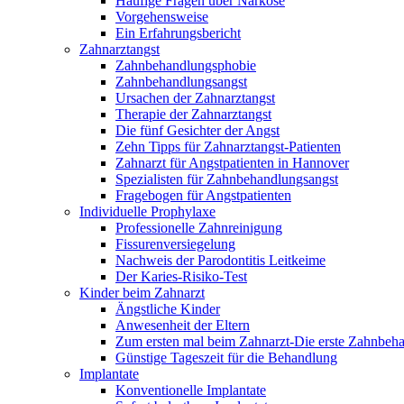
Häufige Fragen über Narkose
Vorgehensweise
Ein Erfahrungsbericht
Zahnarztangst
Zahnbehandlungsphobie
Zahnbehandlungsangst
Ursachen der Zahnarztangst
Therapie der Zahnarztangst
Die fünf Gesichter der Angst
Zehn Tipps für Zahnarztangst-Patienten
Zahnarzt für Angstpatienten in Hannover
Spezialisten für Zahnbehandlungsangst
Fragebogen für Angstpatienten
Individuelle Prophylaxe
Professionelle Zahnreinigung
Fissurenversiegelung
Nachweis der Parodontitis Leitkeime
Der Karies-Risiko-Test
Kinder beim Zahnarzt
Ängstliche Kinder
Anwesenheit der Eltern
Zum ersten mal beim Zahnarzt-Die erste Zahnbeh
Günstige Tageszeit für die Behandlung
Implantate
Konventionelle Implantate